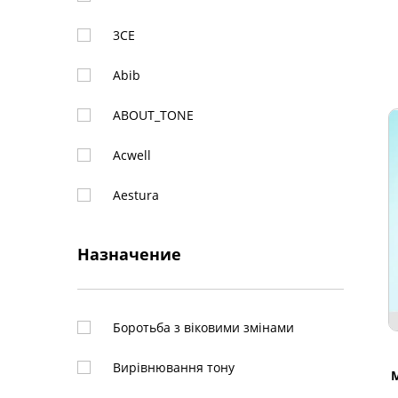
3CE
Abib
ABOUT_TONE
Acwell
Aestura
ALTERNATIVE STEREO
Назначение
Amuse
Anua
Боротьба з віковими змінами
AOU
Вирівнювання тону
M
APRILSKIN