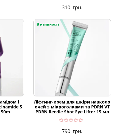
310
грн.
В наявності
амідом і
Ліфтинг-крем для шкіри навколо
cinamide 5
очей з мікроголками та PDRN VT
m 50m
PDRN Reedle Shot Eye Lifter 15 мл
790
грн.