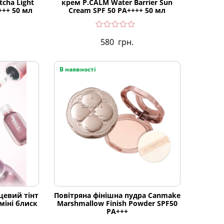
tcha Light
крем P.CALM Water Barrier Sun
+++ 50 мл
Cream SPF 50 PA++++ 50 мл
580
грн.
В наявності
цевий тінт
Повітряна фінішна пудра Canmake
 міні блиск
Marshmallow Finish Powder SPF50
PA+++