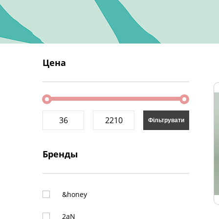
Цена
Бренды
&honey
2aN