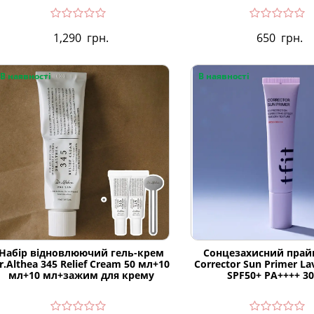
1,290
грн.
650
грн.
В наявності
В наявності
Набір відновлюючий гель-крем
Сонцезахисний прай
r.Althea 345 Relief Cream 50 мл+10
Corrector Sun Primer La
мл+10 мл+зажим для крему
SPF50+ PA++++ 3