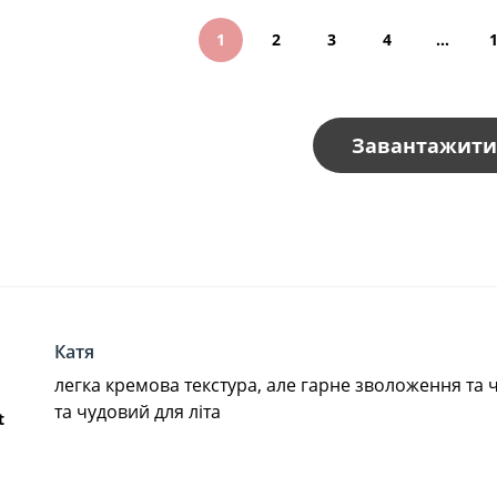
1
2
3
4
…
Завантажити
Катя
легка кремова текстура, але гарне зволоження та
та чудовий для літа
t