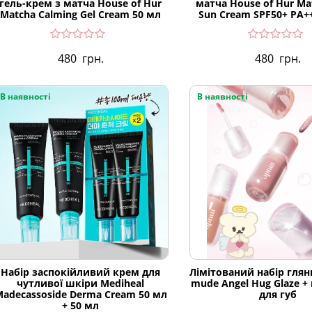
гель-крем з матча House of Hur
матча House of Hur Ma
Matcha Calming Gel Cream 50 мл
Sun Cream SPF50+ PA+
480
грн.
480
грн.
В наявності
В наявності
Набір заспокійливий крем для
Лімітований набір глян
чутливої шкіри Mediheal
mude Angel Hug Glaze +
adecassoside Derma Cream 50 мл
для губ
+ 50 мл