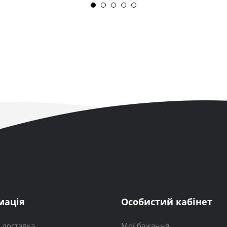
мація
Особистий кабінет
і доставка
Мої бажання