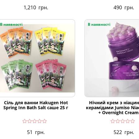
1,210
грн.
490
грн.
В наявності
В наявності
Сіль для ванни Hakugen Hot
Нічний крем з ніацин
Spring Inn Bath Salt саше 25 г
керамідами Jumiso Nia
+ Overnight Crea
51
грн.
522
грн.