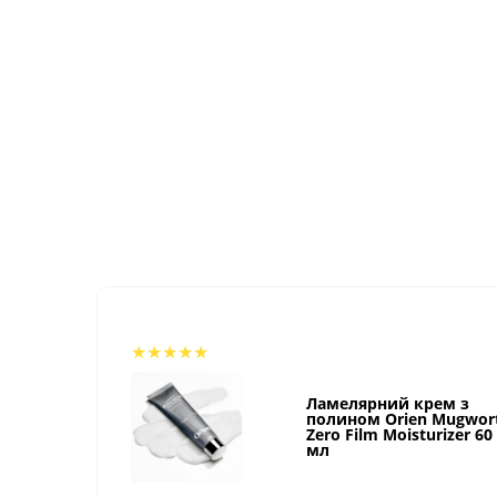
Clio
Прибрати чорні цятки
CNP Laboratory
Розгладити зморшки
colorgram
Тонізувати шкіру
Cos De Baha
Cosrx
Dasique
Dear.A
Derma:B
★
★
★
★
★
Differin
Ламелярний крем з
полином Orien Mugwor
Zero Film Moisturizer 60
Dr.Althea
мл