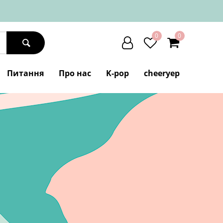
0
0
Питання
Про нас
K-pop
cheeryep