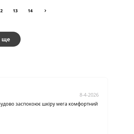
12
13
14
 ще
8-4-2026
★
★
★
★
 чудово заспокоює шкіру мега комфортний