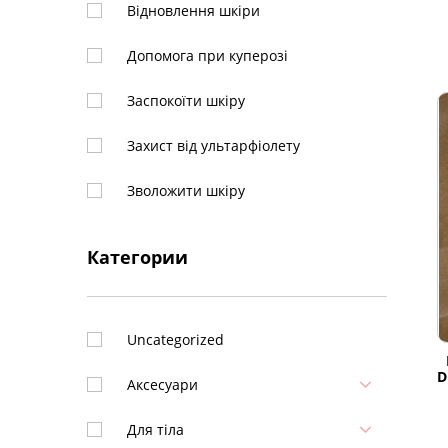
Відновлення шкіри
Arencia
Допомога при куперозі
Aromatica
Заспокоїти шкіру
Atopalm
Захист від ультарфіолету
Axis-Y
Зволожити шкіру
B-LAB
Звузити пори
Категории
Bbi@
Зняти запалення
Beauty of Joseon
Матувати
Uncategorized
belif
Омолодити
D
Аксесуари
beplain
Освітлення пігментних плям
Для тіла
BIODANCE