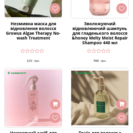
Незмивна маска для
Зволожуючий
відновлення волосся
відновлюючий шампунь
Growus Algae Therapy No-
для гладенького волосся
wash Treatment
&honey Melty Moist Repair
Shampoo 440 мл
620
грн.
988
грн.
В наявності
В наявності
Незмивний засіб для
Тонік для волосся з