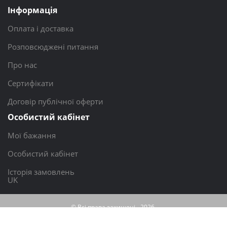
Інформація
Оплата і доставка
Розповсюджені питання
Про нас
Сертифікати
Договір публічної оферти
Особистий кабінет
Мої бажання
Особистий кабінет
Історія замовлень
UK
© Всі права захищені - 2026,
Happy Berry
Розробка сайту