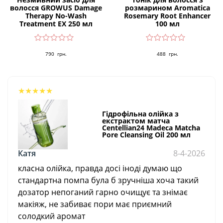
волосся GROWUS Damage
розмарином Aromatica
Therapy No-Wash
Rosemary Root Enhancer
Treatment EX 250 мл
100 мл
790
грн.
488
грн.
★
★
★
★
★
Гідрофільна олійка з
екстрактом матча
Centellian24 Madeca Matcha
Pore Cleansing Oil 200 мл
Катя
8-4-2026
класна олійка, правда досі іноді думаю що
стандартна помпа була б зручніша хоча такий
дозатор непоганий гарно очищує та знімає
макіяж, не забиває пори має приємний
солодкий аромат