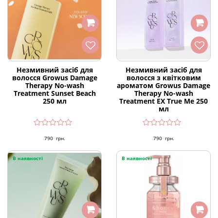
Незмивний засіб для
Незмивний засіб для
волосся Growus Damage
волосся з квітковим
Therapy No-wash
ароматом Growus Damage
Treatment Sunset Beach
Therapy No-wash
250 мл
Treatment EX True Me 250
мл
790
грн.
790
грн.
В наявності
В наявності