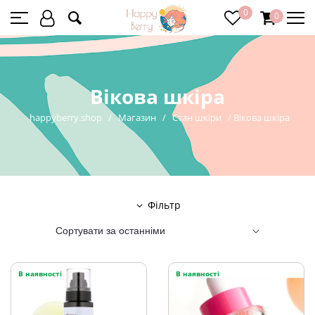
0
0
Вікова шкіра
happyberry.shop
/
Магазин
/
Стан шкіри
/
Вікова шкіра
Фільтр
В наявності
В наявності