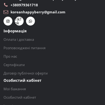
+380979361718
koreanhappyberry@gmail.com
TikT
ok
Інформація
Оплата і доставка
Розповсюджені питання
Про нас
Сертифікати
Договір публічної оферти
Особистий кабінет
Мої бажання
Особистий кабінет