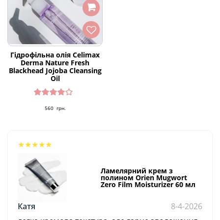
Гідрофільна олія Celimax
Derma Nature Fresh
Blackhead Jojoba Cleansing
Oil
Оцінено
560
грн.
в
4.33
з
5
★
★
★
★
★
Ламелярний крем з
полином Orien Mugwort
Zero Film Moisturizer 60 мл
Катя
8-4-2026