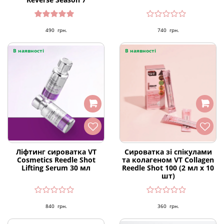
Оцінено
490
грн.
740
грн.
в
5.00
з 5
В наявності
В наявності
Ліфтинг сироватка VT
Сироватка зі спікулами
Cosmetics Reedle Shot
та колагеном VT Collagen
Lifting Serum 30 мл
Reedle Shot 100 (2 мл х 10
шт)
840
грн.
360
грн.