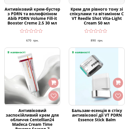
Антивіковий крем-бустер
Крем для рівного тону зі
з PDRN та волюфіліном
спікулами та вітаміном С
Abib PDRN Volume Fill-it
VT Reedle Shot Vita-Light
Booster Creme 2.5 30 мл
Cream 50 мл
670
грн.
890
грн.
В наявності
В наявності
Антивіковий
Бальзам-есенція в стіку
заспокійливий крем для
антивікової дії VT PDRN
обличчя Centellian24
Essence Stick Balm
Madeca Cream Time
Reverse Season 7