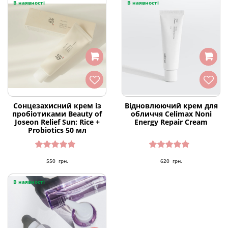
В наявності
В наявності
Сонцезахисний крем із
Відновлюючий крем для
пробіотиками Beauty of
обличчя Celimax Noni
Joseon Relief Sun: Rice +
Energy Repair Cream
Probiotics 50 мл
Оцінено
Оцінено
550
грн.
620
грн.
в
4.91
з 5
в
5.00
з 5
В наявності