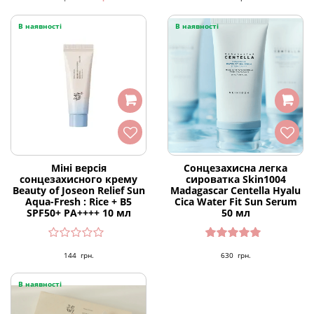
В наявності
В наявності
Міні версія
Сонцезахисна легка
сонцезахисного крему
сироватка Skin1004
Beauty of Joseon Relief Sun
Madagascar Centella Hyalu
Aqua-Fresh : Rice + B5
Cica Water Fit Sun Serum
SPF50+ PA++++ 10 мл
50 мл
Оцінено
144
грн.
630
грн.
в
4.67
з 5
В наявності