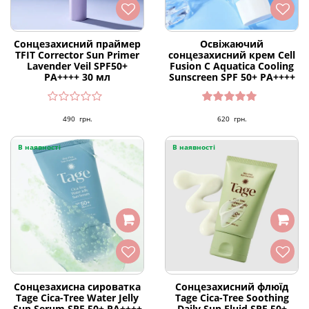
Сонцезахисний праймер
Освіжаючий
TFIT Corrector Sun Primer
сонцезахисний крем Cell
Lavender Veil SPF50+
Fusion C Aquatica Cooling
PA++++ 30 мл
Sunscreen SPF 50+ PA++++
Оцінено
490
грн.
620
грн.
в
5.00
з 5
В наявності
В наявності
Сонцезахисна сироватка
Сонцезахисний флюїд
Tage Cica-Tree Water Jelly
Tage Cica-Tree Soothing
Sun Serum SPF 50+ PA++++
Daily Sun Fluid SPF 50+