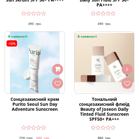
PA++++
490
грн.
490
грн.
В наявності
В наявності
-12%
Сонцезахисний крем
Тональний
Purito Seoul Sun Day
сонцезахисний флюїд
Adventure Sunscreen
Beauty of Joseon Daily
Tinted Fluid Sunscreen
SPF50+ PA+++
770
грн.
680
грн.
880
грн.