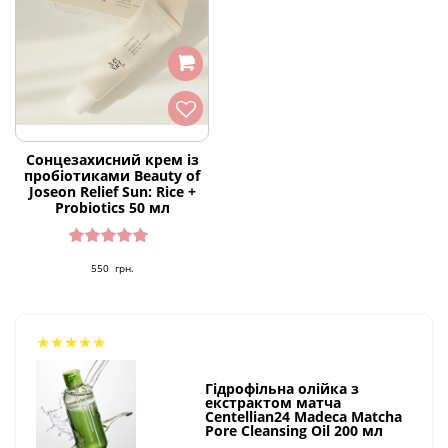
Сонцезахисний крем із
пробіотиками Beauty of
Joseon Relief Sun: Rice +
Probiotics 50 мл
Оцінено
550
грн.
в
4.91
з 5
★
★
★
★
★
Гідрофільна олійка з
екстрактом матча
Centellian24 Madeca Matcha
Pore Cleansing Oil 200 мл