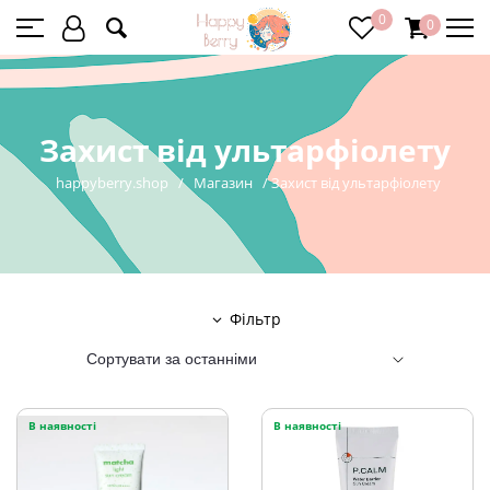
0
0
Захист від ультарфіолету
happyberry.shop
/
Магазин
/
Захист від ультарфіолету
Фільтр
В наявності
В наявності