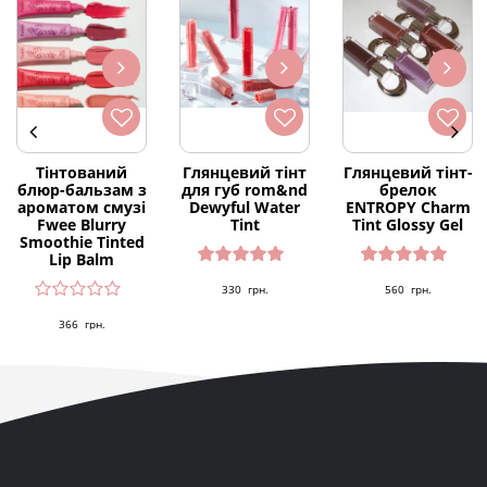
Тінтований
Глянцевий тінт
Глянцевий тінт-
блюр-бальзам з
для губ rom&nd
брелок
ароматом смузі
Dewyful Water
ENTROPY Charm
Fwee Blurry
Tint
Tint Glossy Gel
Smoothie Tinted
Lip Balm
Оцінено
Оцінено
330
грн.
560
грн.
в
4.86
з 5
в
5.00
з 5
366
грн.