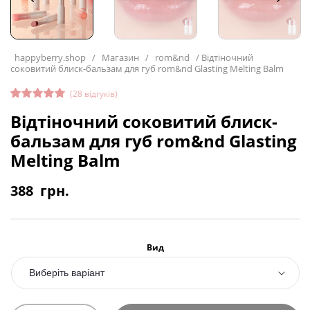
happyberry.shop
/
Магазин
/
rom&nd
/
Відтіночний
соковитий блиск-бальзам для губ rom&nd Glasting Melting Balm
(
28
відгуків)
Рейтинг
28
Відтіночний соковитий блиск-
4.82
з 5
на основі
бальзам для губ rom&nd Glasting
опитуван
ня
Melting Balm
покупців
388
грн.
Вид