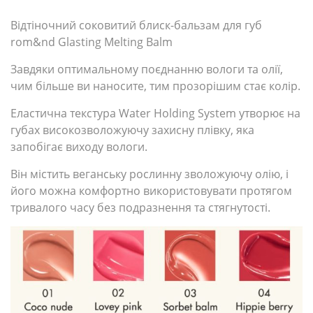
Відтіночний соковитий блиск-бальзам для губ
rom&nd Glasting Melting Balm
Завдяки оптимальному поєднанню вологи та олії,
чим більше ви наносите, тим прозорішим стає колір.
Еластична текстура Water Holding System утворює на
губах високозволожуючу захисну плівку, яка
запобігає виходу вологи.
Він містить веганську рослинну зволожуючу олію, і
його можна комфортно використовувати протягом
тривалого часу без подразнення та стягнутості.