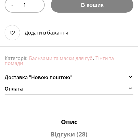
В кошик
Додати в бажання
Категорії:
Бальзами та маски для губ
,
Тінти та
помади
Доставка "Новою поштою"
Оплата
Опис
Відгуки (28)