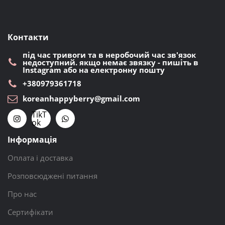
Контакти
під час тривоги та в неробочий час зв'язок
недоступний. якщо немає звязку - пишіть в
Instagram або на електронну пошту
+380979361718
koreanhappyberry@gmail.com
TikT
ok
Інформація
Оплата і доставка
Розповсюджені питання
Про нас
Сертифікати