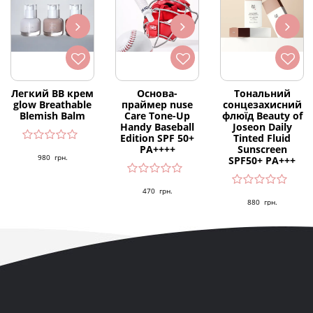
Легкий ВВ крем
Основа-
Тональний
glow Breathable
праймер nuse
сонцезахисний
Blemish Balm
Care Tone-Up
флюїд Beauty of
Handy Baseball
Joseon Daily
Edition SPF 50+
Tinted Fluid
PA++++
Sunscreen
980
грн.
SPF50+ PA+++
470
грн.
880
грн.