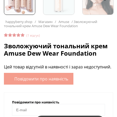
happyberry.shop
/
Магазин
/
Amuse
/
Зволожуючий
тональний крем Amuse Dew Wear Foundation
(
1
відгук)
Рейтинг
1
Зволожуючий тональний крем
5.00
з 5
на основі
Amuse Dew Wear Foundation
опитуван
ня
покупця
Цей товар відсутній в наявності і зараз недоступний.
Повідомити про наявність
Повідомити про наявність