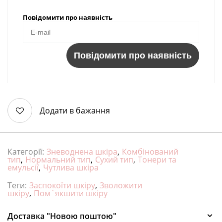
Повідомити про наявність
Повідомити про наявність
Додати в бажання
Категорії:
Зневоднена шкіра
,
Комбінований
тип
,
Нормальний тип
,
Сухий тип
,
Тонери та
емульсії
,
Чутлива шкіра
Теги:
Заспокоїти шкіру
,
Зволожити
шкіру
,
Пом`якшити шкіру
Доставка "Новою поштою"