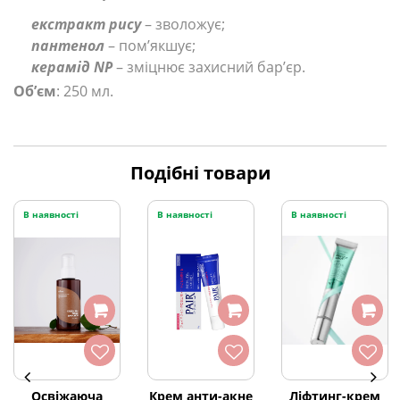
екстракт рису
– зволожує;
пантенол
– пом’якшує;
керамід NP
– зміцнює захисний бар’єр.
Об’єм
: 250 мл.
Подібні товари
В наявності
В наявності
В наявності
Освіжаюча
Крем анти-акне
Ліфтинг-крем