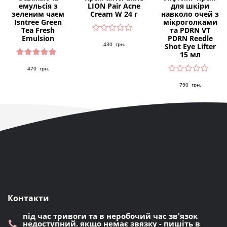
емульсія з
LION Pair Acne
для шкіри
зеленим чаєм
Cream W 24 г
навколо очей з
Isntree Green
мікроголками
Tea Fresh
та PDRN VT
Emulsion
PDRN Reedle
430
грн.
Shot Eye Lifter
15 мл
Оцінено
470
грн.
в
5.00
з 5
790
грн.
Контакти
під час тривоги та в неробочий час зв'язок
недоступний. якщо немає звязку - пишіть в