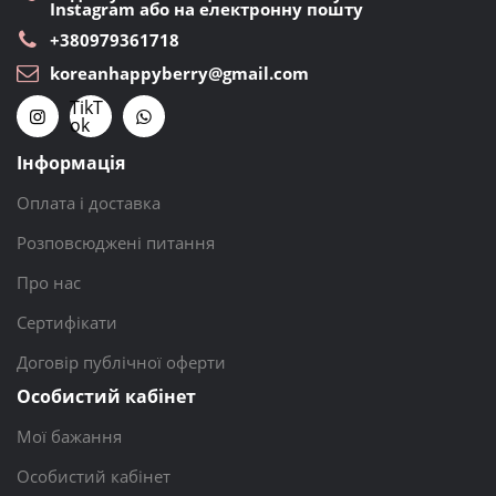
Instagram або на електронну пошту
+380979361718
koreanhappyberry@gmail.com
TikT
ok
Інформація
Оплата і доставка
Розповсюджені питання
Про нас
Сертифікати
Договір публічної оферти
Особистий кабінет
Мої бажання
Особистий кабінет