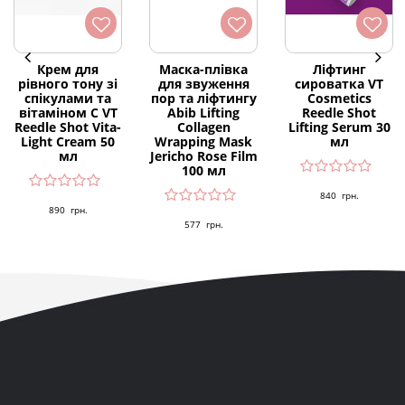
Крем для
Маска-плівка
Ліфтинг
рівного тону зі
для звуження
сироватка VT
спікулами та
пор та ліфтингу
Cosmetics
вітаміном С VT
Abib Lifting
Reedle Shot
Reedle Shot Vita-
Collagen
Lifting Serum 30
Light Cream 50
Wrapping Mask
мл
мл
Jericho Rose Film
100 мл
840
грн.
890
грн.
577
грн.