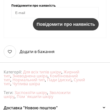
Повідомити про наявність
Повідомити про наявність
Додати в бажання
Категорії:
Для всіх типів шкіри
,
Жирний
тип
,
Зневоднена шкіра
,
Комбінований
тип
,
Нормальний тип
,
Пади (диски)
,
Сухий
тип
,
Чутлива шкіра
Теги:
Заспокоїти шкіру
,
Зволожити
шкіру
,
Пом`якшити шкіру
Доставка "Новою поштою"