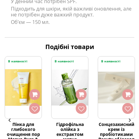
У денний час потрібен SPF.
Підходить для шкіри, якій важливі оновлення, але
не потрібен дуже важкий продукт.
Об’єм — 150 мл.
Подібні товари
В наявності
В наявності
В наявності
Пінка для
Гідрофільна
Сонцезахисний
глибокого
олійка з
крем із
очищення пор
екстрактом
пробіотиками