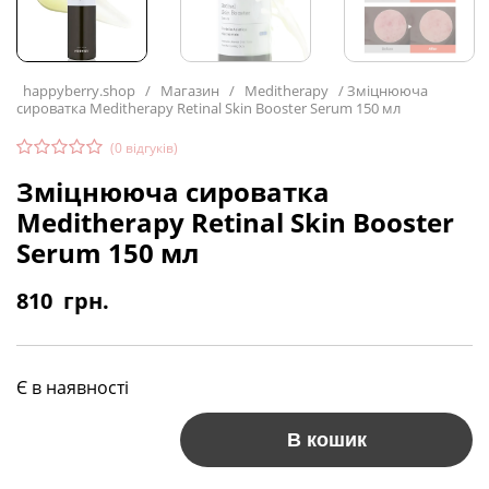
happyberry.shop
/
Магазин
/
Meditherapy
/
Зміцнююча
сироватка Meditherapy Retinal Skin Booster Serum 150 мл
(
0
відгуків)
Зміцнююча сироватка
Meditherapy Retinal Skin Booster
Serum 150 мл
810
грн.
Є в наявності
В кошик