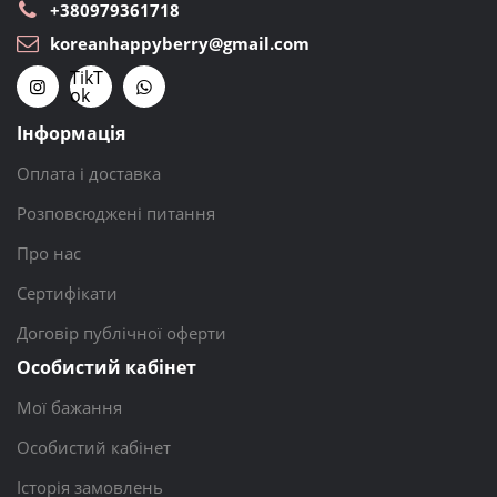
+380979361718
koreanhappyberry@gmail.com
TikT
ok
Інформація
Оплата і доставка
Розповсюджені питання
Про нас
Сертифікати
Договір публічної оферти
Особистий кабінет
Мої бажання
Особистий кабінет
Історія замовлень