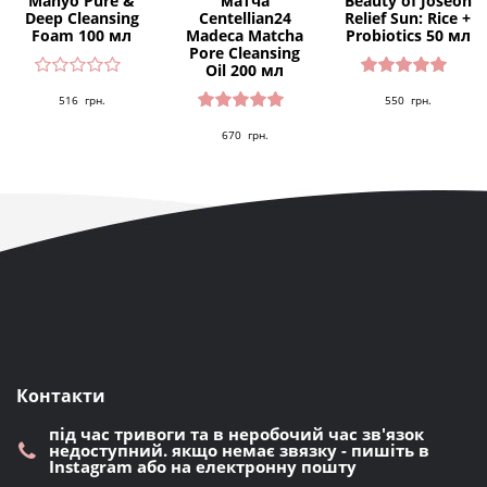
Manyo Pure &
матча
Beauty of Joseon
Deep Cleansing
Centellian24
Relief Sun: Rice +
Foam 100 мл
Madeca Matcha
Probiotics 50 мл
Pore Cleansing
Oil 200 мл
Оцінено
516
грн.
550
грн.
в
4.91
з 5
Оцінено
670
грн.
в
5.00
з 5
Контакти
під час тривоги та в неробочий час зв'язок
недоступний. якщо немає звязку - пишіть в
Instagram або на електронну пошту