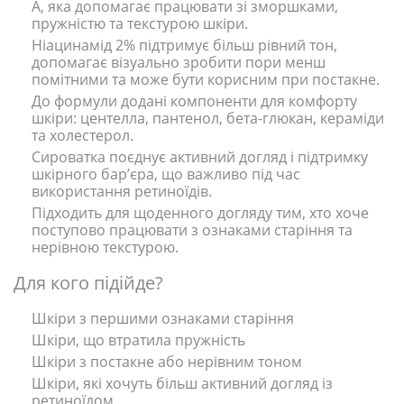
А, яка допомагає працювати зі зморшками,
пружністю та текстурою шкіри.
Ніацинамід 2% підтримує більш рівний тон,
допомагає візуально зробити пори менш
помітними та може бути корисним при постакне.
До формули додані компоненти для комфорту
шкіри: центелла, пантенол, бета-глюкан, кераміди
та холестерол.
Сироватка поєднує активний догляд і підтримку
шкірного бар’єра, що важливо під час
використання ретиноїдів.
Підходить для щоденного догляду тим, хто хоче
поступово працювати з ознаками старіння та
нерівною текстурою.
Для кого підійде?
Шкіри з першими ознаками старіння
Шкіри, що втратила пружність
Шкіри з постакне або нерівним тоном
Шкіри, які хочуть більш активний догляд із
ретиноїдом