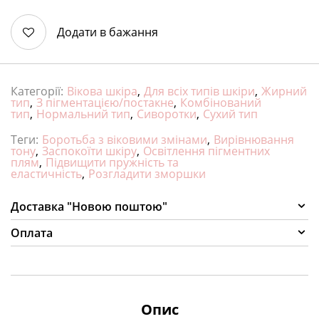
Додати в бажання
Категорії:
Вікова шкіра
,
Для всіх типів шкіри
,
Жирний
тип
,
З пігментацією/постакне
,
Комбінований
тип
,
Нормальний тип
,
Сиворотки
,
Сухий тип
Теги:
Боротьба з віковими змінами
,
Вирівнювання
тону
,
Заспокоїти шкіру
,
Освітлення пігментних
плям
,
Підвищити пружність та
еластичність
,
Розгладити зморшки
Доставка "Новою поштою"
Оплата
Опис