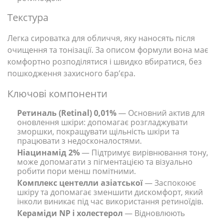
Текстура
Легка сироватка для обличчя, яку наносять після
очищення та тонізації. За описом формули вона має
комфортно розподілятися і швидко вбиратися, без
пошкодження захисного бар’єра.
Ключові компоненти
Ретиналь (Retinal) 0,01%
— Основний актив для
оновлення шкіри: допомагає розгладжувати
зморшки, покращувати щільність шкіри та
працювати з недосконалостями.
Ніацинамід 2%
— Підтримує вирівнювання тону,
може допомагати з пігментацією та візуально
робити пори менш помітними.
Комплекс центелли азіатської
— Заспокоює
шкіру та допомагає зменшити дискомфорт, який
інколи виникає під час використання ретиноїдів.
Кераміди NP і холестерол
— Відновлюють