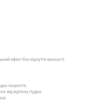
ний ефект без відчуття важкості.
дке покриття.
о від відтінку пудри.
ішу.