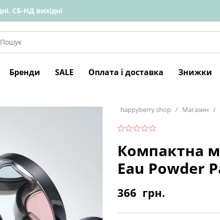
ні. СБ-НД вихідні
Бренди
SALE
Оплата і доставка
Знижки
happyberry.shop
/
Магазин
/
Компактна м
Eau Powder P
366
грн.