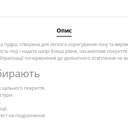
Опис
а пудра, створена для легкого коригування тону та вирі
сть пор і надати шкірі більш рівне, оксамитове покриття.
йтралізації почервоніння до делікатного освітлення чи в
бирають
 щільного покриття.
стури.
.
ції.
тест на подразнення.