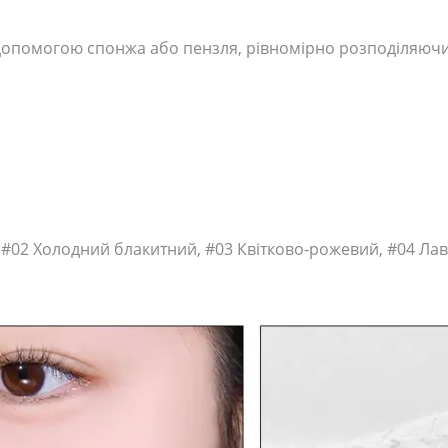
а допомогою спонжа або пензля, рівномірно розподіляючи
ий, #02 Холодний блакитний, #03 Квітково-рожевий, #04 Л