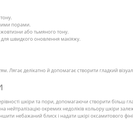
тону.
ними порами.
 жовтизни або тьмяного тону.
у для швидкого оновлення макіяжу.
м. Лягає делікатно й допомагає створити гладкий візуаль
и
івності шкіри та пори, допомагаючи створити більш гла
 нейтралізацію окремих недоліків кольору шкіри залежн
ити небажаний блиск і надати шкірі оксамитового фін