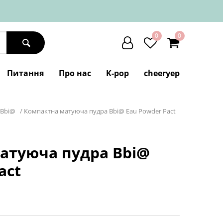
0
0
Питання
Про нас
K-pop
cheeryep
Bbi@
/
Компактна матуюча пудра Bbi@ Eau Powder Pact
атуюча пудра Bbi@
act