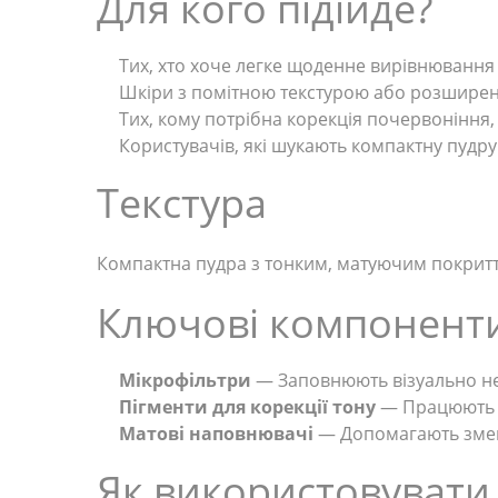
Для кого підійде?
Тих, хто хоче легке щоденне вирівнювання 
Шкіри з помітною текстурою або розшире
Тих, кому потрібна корекція почервоніння,
Користувачів, які шукають компактну пудр
Текстура
Компактна пудра з тонким, матуючим покриття
Ключові компонент
Мікрофільтри
— Заповнюють візуально нер
Пігменти для корекції тону
— Працюють на
Матові наповнювачі
— Допомагають зменш
Як використовувати