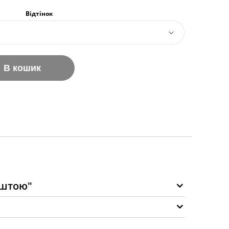
Відтінок
В кошик
оштою"