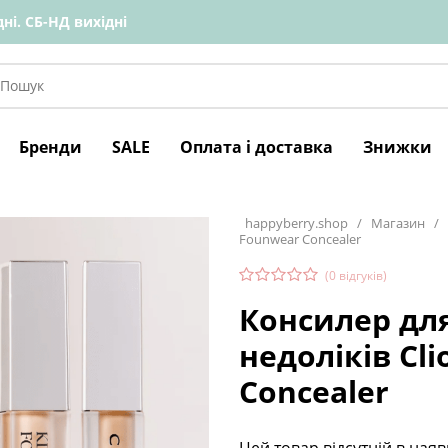
ні. СБ-НД вихідні
Бренди
SALE
Оплата і доставка
Знижки
happyberry.shop
/
Магазин
/
Founwear Concealer
(
0
відгуків)
Консилер дл
недоліків Cli
Concealer