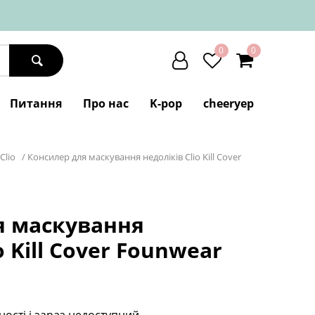
0
0
Питання
Про нас
K-pop
cheeryep
Clio
/
Консилер для маскування недоліків Clio Kill Cover
я маскування
o Kill Cover Founwear