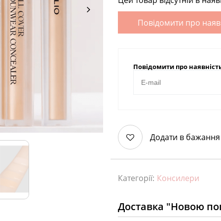
Цей товар відсутній в наяв
Повідомити про наяв
Повідомити про наявніст
Додати в бажання
Категорії:
Консилери
Доставка "Новою п