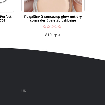
Perfect
Подвійний консилер glow not dry
Крем 
 C01
concealer #pale #blushbeige
очей D
810
грн.
UK