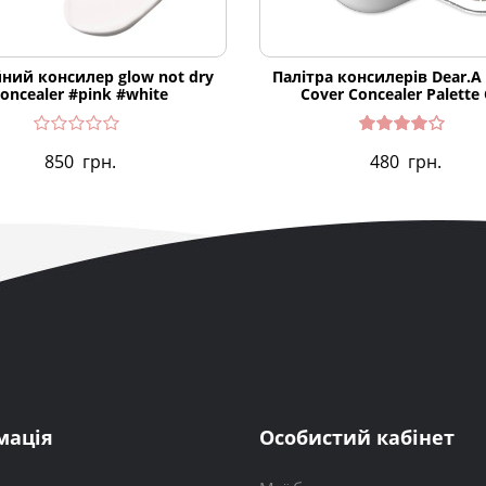
ний консилер glow not dry
Палітра консилерів Dear.A 
concealer #pink #white
Cover Concealer Palette
Оцінен
850
грн.
480
грн.
о в
4.00
з 5
мація
Особистий кабінет