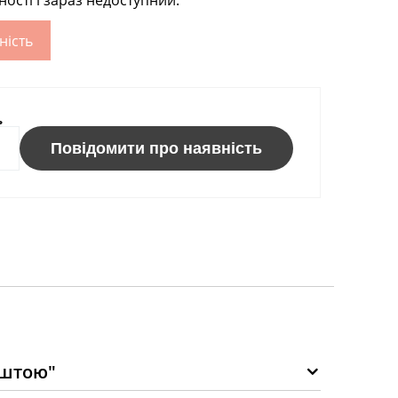
ності і зараз недоступний.
ність
ь
Повідомити про наявність
оштою"