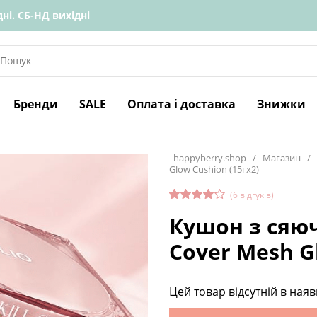
ні. СБ-НД вихідні
Бренди
SALE
Оплата і доставка
Знижки
happyberry.shop
/
Магазин
/
Glow Cushion (15гх2)
(
6
відгуків)
Рейтинг
6
Кушон з сяюч
4.50
з 5
на
основі
Cover Mesh G
опитува
ння
покупців
Цей товар відсутній в наяв