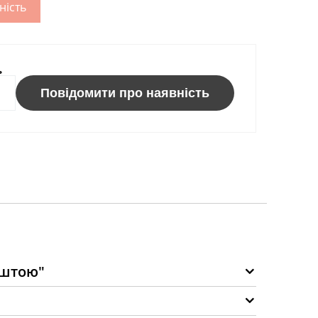
ність
ь
Повідомити про наявність
оштою"