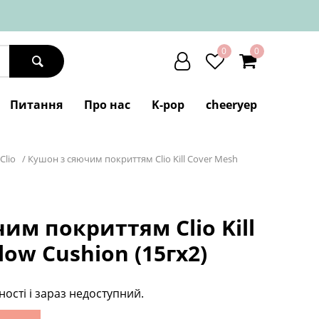
0
0
Питання
Про нас
K-pop
cheeryep
Clio
/
Кушон з сяючим покриттям Clio Kill Cover Mesh
им покриттям Clio Kill
low Cushion (15гх2)
ності і зараз недоступний.