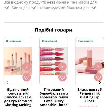
Все в одному продукті: незамінна нічна маска для
губ, блиск для губ і зволожуючий бальзам для губ.
Подібні товари
В наявності
В наявності
В наявності
Відтіночний
Тінтований
Блиск для губ
соковитий
блюр-бальзам з
Peripera Ink
блиск-бальзам
ароматом смузі
Glasting Lip
для губ rom&nd
Fwee Blurry
Gloss
Glasting Melting
Smoothie Tinted