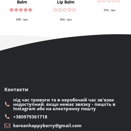
Balm
Lip Balm
350
грн.
Оцінено
388
грн.
366
грн.
в
4.82
з 5
Контакти
під час тривоги та в неробочий час зв'язок
недоступний. якщо немає звязку - пишіть в
Instagram або на електронну пошту
+380979361718
koreanhappyberry@gmail.com