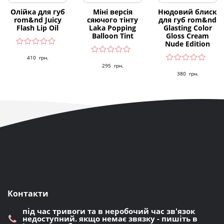
Олійка для губ
Міні версія
Нюдовий блиск
rom&nd Juicy
сяючого тінту
для губ rom&nd
Flash Lip Oil
Laka Popping
Glasting Color
Balloon Tint
Gloss Cream
Nude Edition
410
грн.
295
грн.
380
грн.
Контакти
під час тривоги та в неробочий час зв'язок
недоступний. якщо немає звязку - пишіть в