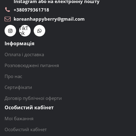
Instagram або на електронну пошту
+380979361718
koreanhappyberry@gmail.com
TikT
ok
Інформація
Оплата і доставка
Розповсюджені питання
Про нас
Сертифікати
Договір публічної оферти
Особистий кабінет
Мої бажання
Особистий кабінет