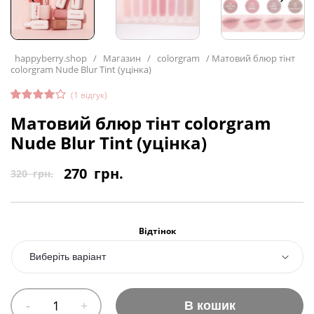
happyberry.shop
/
Магазин
/
colorgram
/
Матовий блюр тінт
colorgram Nude Blur Tint (уцінка)
(
1
відгук)
Рейтин
1
Матовий блюр тінт colorgram
г
4.00
з
5 на
Nude Blur Tint (уцінка)
основі
опитув
ання
270
грн.
320
грн.
покупц
я
Відтінок
В кошик