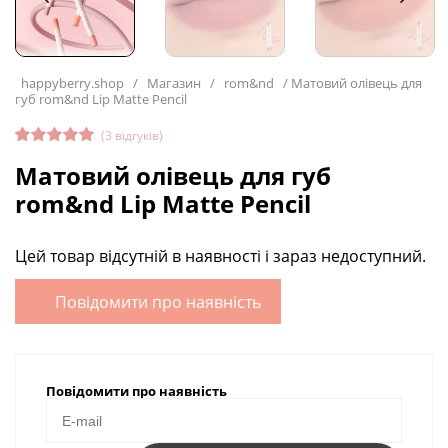
happyberry.shop
/
Магазин
/
rom&nd
/
Матовий олівець для
губ rom&nd Lip Matte Pencil
(
3
відгуків)
Рейтинг
3
Матовий олівець для губ
4.67
з 5
на
rom&nd Lip Matte Pencil
основі
опитува
ння
покупців
Цей товар відсутній в наявності і зараз недоступний.
Повідомити про наявність
Повідомити про наявність