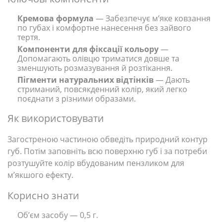
Кремова формула
— Забезпечує м’яке ковзання
по губах і комфортне нанесення без зайвого
тертя.
Компоненти для фіксації кольору
—
Допомагають олівцю триматися довше та
зменшують розмазування й розтікання.
Пігменти натуральних відтінків
— Дають
стриманий, повсякденний колір, який легко
поєднати з різними образами.
Як використовувати
Загостреною частиною обведіть природний контур
губ. Потім заповніть всю поверхню губ і за потреби
розтушуйте колір вбудованим пензликом для
м’якшого ефекту.
Корисно знати
Об’єм засобу — 0,5 г.