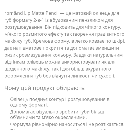
rom&nd Lip Matte Pencil — це матовий олівець для
губ формату 2-в-1 із вбудованим пензликом для
розтушовування. Він підходить для чіткого контуру,
м’якого розмитого ефекту та створення градієнтного
макіяжу губ. Кремова формула легко ковзає по шкірі,
дає напівматове покриття та допомагає зменшити
ризик розмазування кольору. Завдяки натуральним
відтінкам олівець можна використовувати як для
щоденного макіяжу, так і для більш акуратного
оформлення губ без відчуття липкості чи сухості.
Чому цей продукт обирають
Олівець поєднує контур і розтушовування в
одному форматі.
Допомагає візуально зробити губи більш
об’ємними та м’яко окресленими.
Формула рівномірно наноситься і не розтікається.