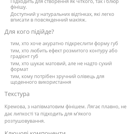
Підходить для створення як чіткого, так і блюр
фінішу.
Доступний у натуральних відтінках, які легко
вписати в повсякденний макіяж.
Для кого підійде?
тим, хто хоче акуратно підкреслити форму губ
тим, хто любить ефект розмитого контуру або
градієнт губ
тим, хто шукає матовий, але не надто сухий
формат
тим, кому потрібен зручний олівець для
щоденного використання
Текстура
Кремова, з напівматовим фінішем. Лягає плавно, не
дає липкості та підходить для м’якого
розтушовування.
Ключові компоненти