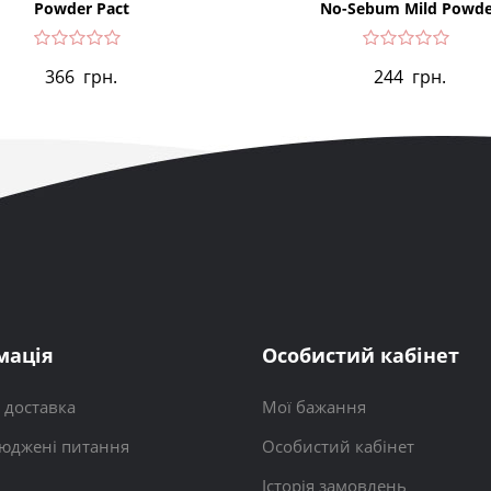
Powder Pact
No-Sebum Mild Powde
366
грн.
244
грн.
мація
Особистий кабінет
і доставка
Мої бажання
юджені питання
Особистий кабінет
Історія замовлень