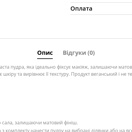
Оплата
Опис
Відгуки (0)
аста пудра, яка ідеально фіксує макіяж, залишаючи матов
кіру та вирівнює її текстуру. Продукт веганський і не те
 сала, залишаючи матовий фініш.
 комплекту нанести пудру на вибрані ділянки або на вс