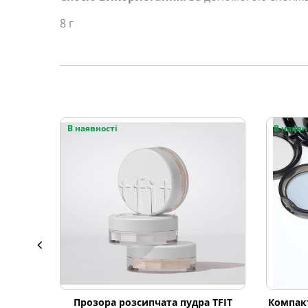
8 г
В наявності
В наявн
Прозора розсипчата пудра TFIT
Компакт