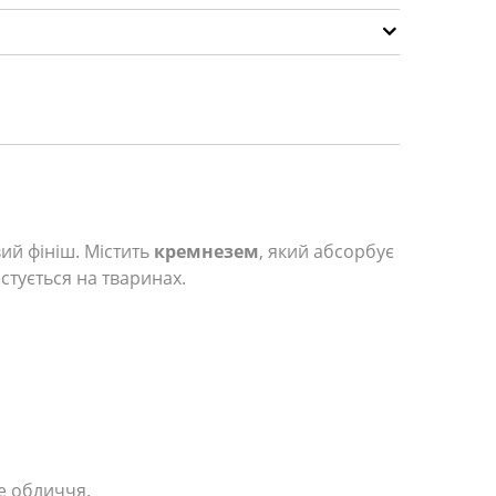
ий фініш. Містить
кремнезем
, який абсорбує
стується на тваринах.
е обличчя.