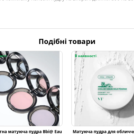
Подібні товари
ості
В наявності
на матуюча пудра Bbi@ Eau
Матуюча пудра для обличчя