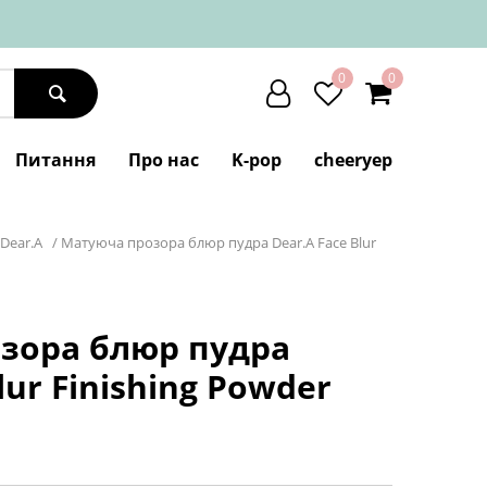
0
0
Питання
Про нас
K-pop
cheeryep
Dear.A
/
Матуюча прозора блюр пудра Dear.A Face Blur
зора блюр пудра
lur Finishing Powder