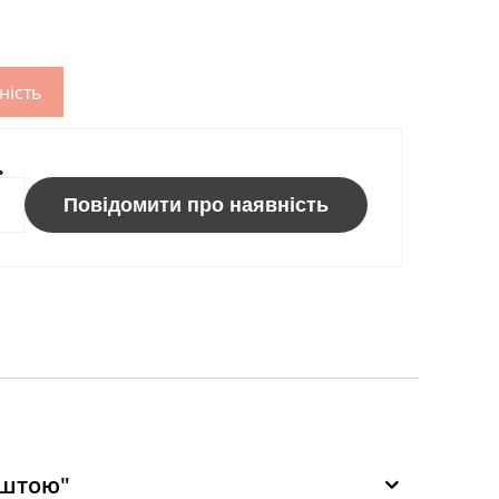
ність
ь
Повідомити про наявність
оштою"