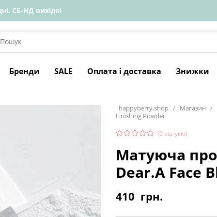
ні. СБ-НД вихідні
Бренди
SALE
Оплата і доставка
Знижки
happyberry.shop
/
Магазин
/
Finishing Powder
(
0
відгуків)
Матуюча про
Dear.A Face B
410
грн.