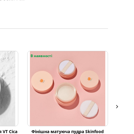
В наявності
В наяв
 VT Cica
Фінішна матуюча пудра Skinfood
Пу