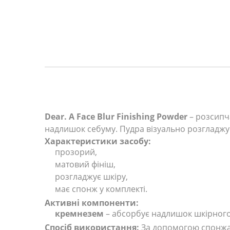
Dear. A Face Blur Finishing Powder
– розсипч
надлишок себуму. Пудра візуально розгладжує ш
Характеристики засобу:
прозорий,
матовий фініш,
розгладжує шкіру,
має спонж у комплекті.
Активні компоненти:
кремнезем
– абсорбує надлишок шкірного
Спосіб використання:
За допомогою спонжа з