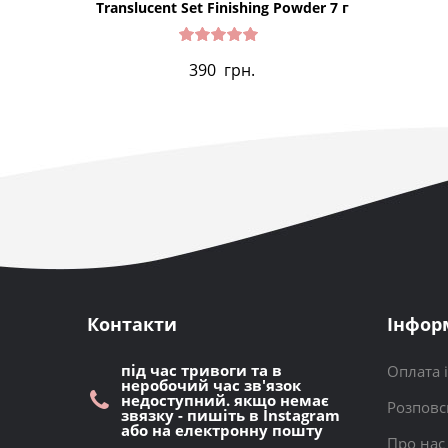
Translucent Set Finishing Powder 7 г
Оцінено
390
грн.
в
5.00
з 5
Контакти
Інфор
під час тривоги та в
Оплата 
неробочий час зв'язок
недоступний. якщо немає
Розповс
звязку - пишіть в Instagram
або на електронну пошту
Про нас