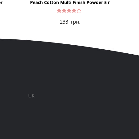
r
Peach Cotton Multi Finish Powder 5 г
Illum
Оцінен
233
грн.
о в
4.00
з 5
UK