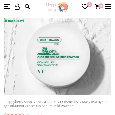
0
0
В наявності
happyberry.shop
/
Магазин
/
VT Cosmetics
/
Матуюча пудра
для обличчя VT Cica No-Sebum Mild Powder