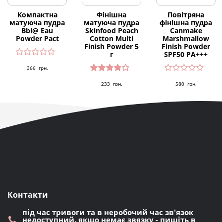
Компактна
Фінішна
Повітряна
матуюча пудра
матуюча пудра
фінішна пудра
Bbi@ Eau
Skinfood Peach
Canmake
Powder Pact
Cotton Multi
Marshmallow
Finish Powder 5
Finish Powder
г
SPF50 PA+++
366
грн.
Оцінен
233
грн.
580
грн.
о в
4.00
з 5
Контакти
під час тривоги та в неробочий час зв'язок
недоступний. якщо немає звязку - пишіть в