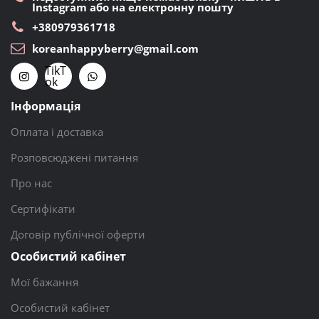
Instagram або на електронну пошту
+380979361718
koreanhappyberry@gmail.com
TikT
ok
Інформація
Оплата і доставка
Розповсюджені питання
Про нас
Сертифікати
Договір публічної оферти
Особистий кабінет
Мої бажання
Особистий кабінет