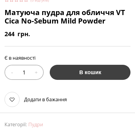
(
0
відгуків)
Матуюча пудра для обличчя VT
Cica No-Sebum Mild Powder
244
грн.
Є в наявності
В кошик
Додати в бажання
Категорії:
Пудри