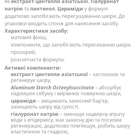
як
екстракт
центелли азіатської
,
гіалуронат
натрію
та
пантенол
.
Цераміди
у формулі
додатково запобігають пересушуванню шкіри. До
упаковки входить спонж для нанесення засобу.
Характеристики засобу:
матовий фініш,
компоненти, що запобігають пересиханню шкіри,
прозорий,
розсипчаста формула.
Активні компоненти:
екстракт центелли азіатської
– заспокоює та
регенерує шкіру,
Aluminum Starch Octenylsuccinate
– абсорбує
надлишок себуму і вирівнює поверхню шкіри,
цераміди
– зміцнюють захисний бар’єр,
захищають шкіру від сухості,
гіалуронат
натрію
– зменшує надмірну втрату
води з епідермісу, має захисну дію та посилює
регенерацію, додатково пом’якшує, робить шкіру
еластичною та гладкою,