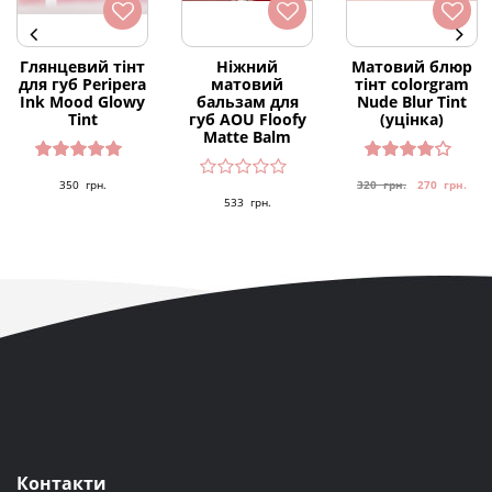
Глянцевий тінт
Ніжний
Матовий блюр
для губ Peripera
матовий
тінт colorgram
Ink Mood Glowy
бальзам для
Nude Blur Tint
Tint
губ AOU Floofy
(уцінка)
Matte Balm
Оцінено
Оцінен
350
грн.
320
грн.
270
грн.
в
5.00
з 5
о в
4.00
533
грн.
з 5
Контакти