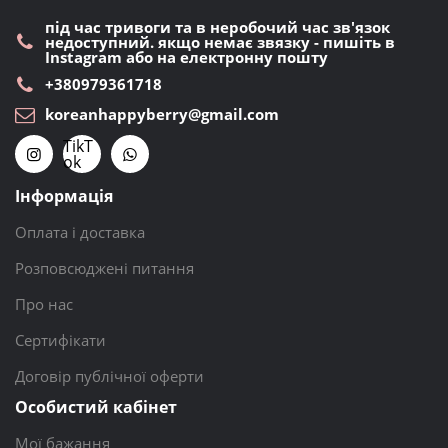
під час тривоги та в неробочий час зв'язок
недоступний. якщо немає звязку - пишіть в
Instagram або на електронну пошту
+380979361718
koreanhappyberry@gmail.com
TikT
ok
Інформація
Оплата і доставка
Розповсюджені питання
Про нас
Сертифікати
Договір публічної оферти
Особистий кабінет
Мої бажання