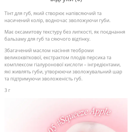
Тінт для губ, який створює напівсяючий та
насичений колір, водночас зволожуючи губи.
Має оксамитову текстуру без липкості, як поєднання
бальзаму для губ та сяючого відтінку.
Збагачений маслом насіння теоброми
великоквіткової, екстрактом плодів персика та
комплексом гіалуронової кислоти – інгредієнтами,
які живлять губи, утворюючи зволожувальний шар
та підтримуючи зволоженість губ.
3 г