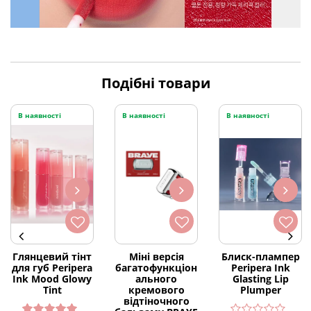
Подібні товари
В наявності
В наявності
В наявності
Глянцевий тінт
Міні версія
Блиск-плампер
для губ Peripera
багатофункціон
Peripera Ink
Ink Mood Glowy
ального
Glasting Lip
Tint
кремового
Plumper
відтіночного