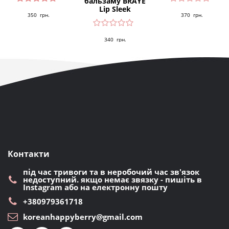
бальзаму BRAYE
Lip Sleek
Оцінено
350
грн.
370
грн.
в
5.00
з 5
340
грн.
Контакти
під час тривоги та в неробочий час зв'язок
недоступний. якщо немає звязку - пишіть в
Instagram або на електронну пошту
+380979361718
koreanhappyberry@gmail.com