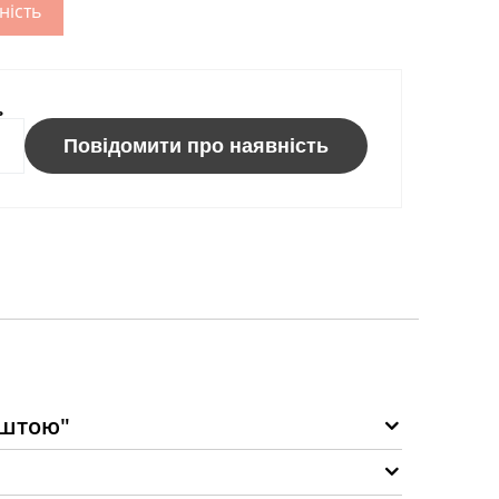
ність
ь
Повідомити про наявність
оштою"