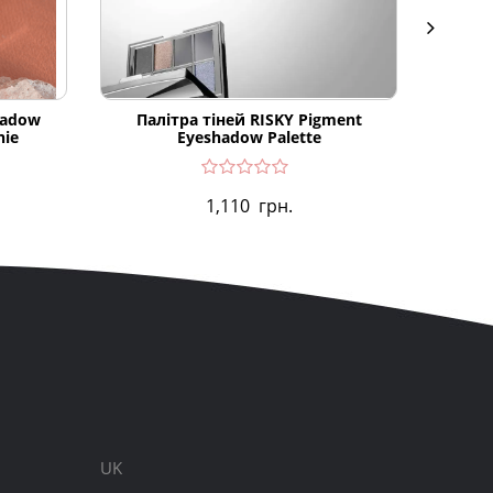
hadow
Палітра тіней RISKY Pigment
Універ
nie
Eyeshadow Palette
too coo
1,110
грн.
UK