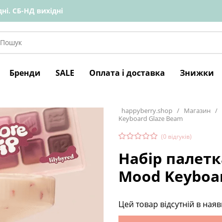
ні. СБ-НД вихідні
Бренди
SALE
Оплата і доставка
Знижки
happyberry.shop
/
Магазин
/
Keyboard Glaze Beam
(
0
відгуків)
Набір палетка
Mood Keyboa
Цей товар відсутній в наяв