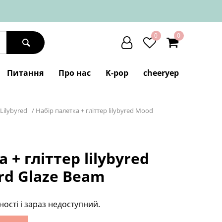
0
0
Питання
Про нас
K-pop
cheeryep
Lilybyred
/
Набір палетка + гліттер lilybyred Mood
 + гліттер lilybyred
rd Glaze Beam
ності і зараз недоступний.