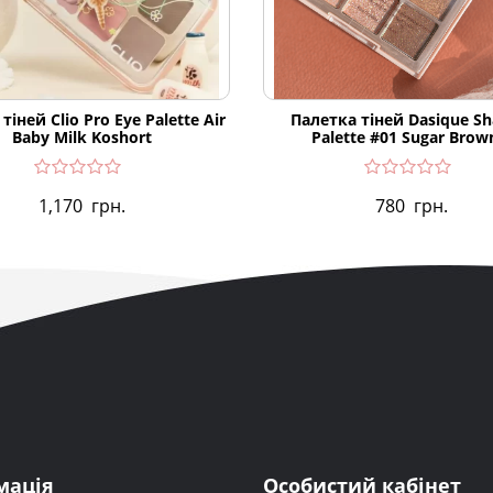
тіней Clio Pro Eye Palette Air
Палетка тіней Dasique S
Baby Milk Koshort
Palette #01 Sugar Brow
1,170
грн.
780
грн.
мація
Особистий кабінет