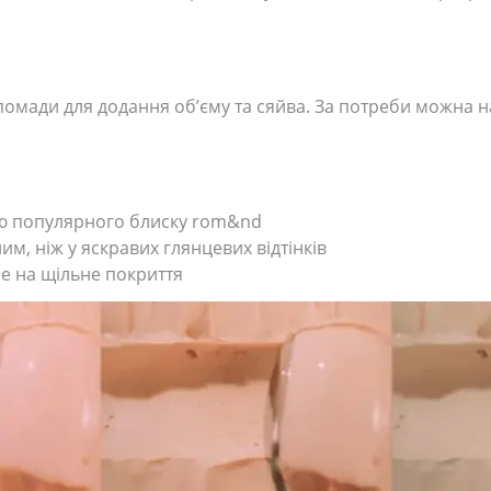
 помади для додання об’єму та сяйва. За потреби можна 
ію популярного блиску rom&nd
ним, ніж у яскравих глянцевих відтінків
не на щільне покриття