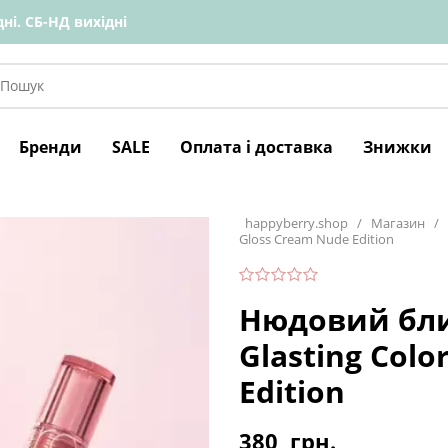
ні. СБ-НД вихідні
Бренди
SALE
Оплата і доставка
Знижки
happyberry.shop
/
Магазин
/
Gloss Cream Nude Edition
Нюдовий бли
Glasting Colo
Edition
380
грн.