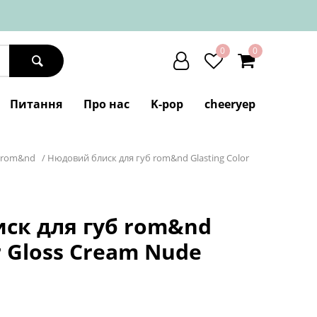
0
0
Питання
Про нас
K-pop
cheeryep
rom&nd
/
Нюдовий блиск для губ rom&nd Glasting Color
ск для губ rom&nd
r Gloss Cream Nude