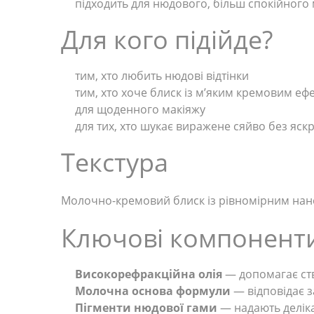
підходить для нюдового, більш спокійного 
Для кого підійде?
тим, хто любить нюдові відтінки
тим, хто хоче блиск із м’яким кремовим еф
для щоденного макіяжу
для тих, хто шукає виражене сяйво без яск
Текстура
Молочно-кремовий блиск із рівномірним нан
Ключові компонент
Високорефракційна олія
— допомагає ств
Молочна основа формули
— відповідає з
Пігменти нюдової гами
— надають деліка