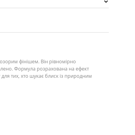
розорим фінішем. Він рівномірно
аявлено. Формула розрахована на ефект
 для тих, хто шукає блиск із природним