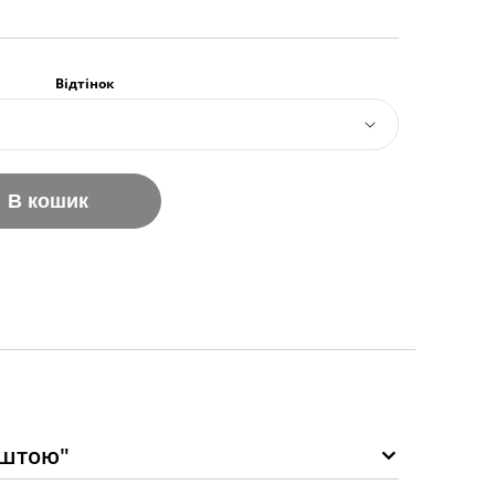
Відтінок
В кошик
оштою"