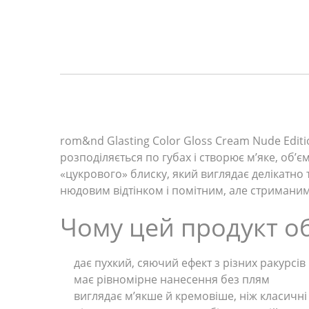
rom&nd Glasting Color Gloss Cream Nude Edit
розподіляється по губах і створює м’яке, об’
«цукрового» блиску, який виглядає делікатно 
нюдовим відтінком і помітним, але стримани
Чому цей продукт о
дає пухкий, сяючий ефект з різних ракурсів
має рівномірне нанесення без плям
виглядає м’якше й кремовіше, ніж класичні