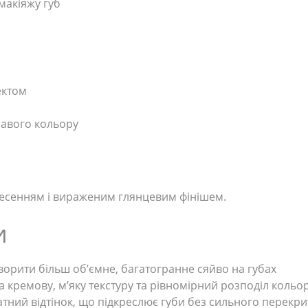
макіяжу губ
ектом
равого кольору
есенням і вираженим глянцевим фінішем.
и
орити більш об’ємне, багатогранне сяйво на губах
а кремову, м’яку текстуру та рівномірний розподіл кольо
тний відтінок, що підкреслює губи без сильного перекри