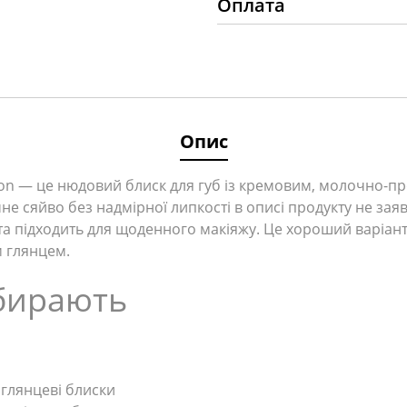
Оплата
Опис
ion — це нюдовий блиск для губ із кремовим, молочно-п
ємне сяйво без надмірної липкості в описі продукту не з
та підходить для щоденного макіяжу. Це хороший варіант
м глянцем.
бирають
 глянцеві блиски