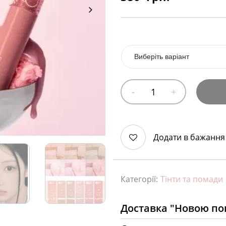
Додати в бажання
Категорії:
Тінти та помади
Доставка "Новою п