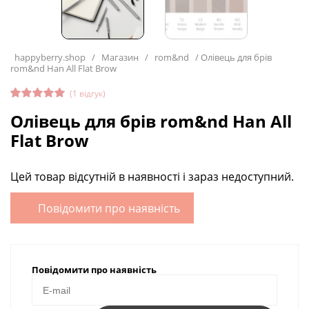
happyberry.shop
/
Магазин
/
rom&nd
/
Олівець для брів
rom&nd Han All Flat Brow
(
1
відгук)
Рейтинг
1
Олівець для брів rom&nd Han All
5.00
з 5
на основі
Flat Brow
опитуван
ня
покупця
Цей товар відсутній в наявності і зараз недоступний.
Повідомити про наявність
Повідомити про наявність