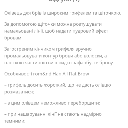
Олівець для брів із широким грифелем та щіточкою.
За допомогою щіточки можна розтушувати
намальовані лінії, щоб надати пудровий ефект
бровам.
Загостреним кінчиком грифеля зручно
промальовувати контур брови або волоски, а
плоскою частиною ви швидко зафарбуєте брову.
Особливості rom&nd Han All Flat Brow
– грифель досить жорсткий, що не дасть олівцю
розмазатися;
– з цим олівцем неможливо переборщити;
– при нашаруванні лінії не стають надмірно
темними;