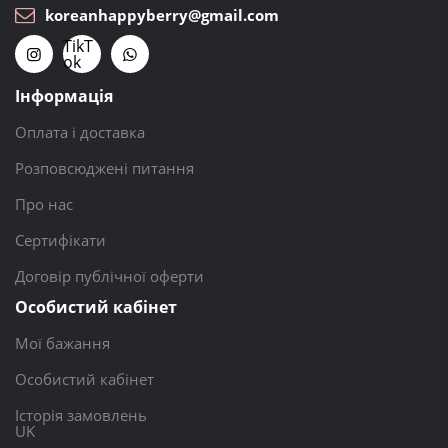
koreanhappyberry@gmail.com
TikT
ok
Інформація
Оплата і доставка
Розповсюджені питання
Про нас
Сертифікати
Договір публічної оферти
Особистий кабінет
Мої бажання
Особистий кабінет
Історія замовлень
UK