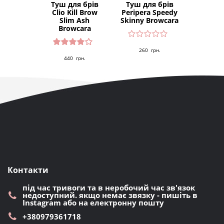
Туш для брів
Туш для брів
Clio Kill Brow
Peripera Speedy
Slim Ash
Skinny Browcara
Browcara
260
грн.
Оцінен
440
грн.
о в
4.00
з 5
Контакти
під час тривоги та в неробочий час зв'язок
недоступний. якщо немає звязку - пишіть в
Instagram або на електронну пошту
+380979361718