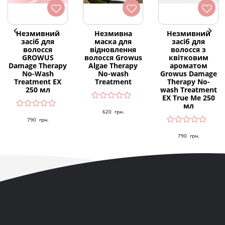
Незмивний
Незмивна
Незмивний
засіб для
маска для
засіб для
волосся
відновлення
волосся з
GROWUS
волосся Growus
квітковим
Damage Therapy
Algae Therapy
ароматом
No-Wash
No-wash
Growus Damage
Treatment EX
Treatment
Therapy No-
250 мл
wash Treatment
EX True Me 250
мл
620
грн.
790
грн.
790
грн.