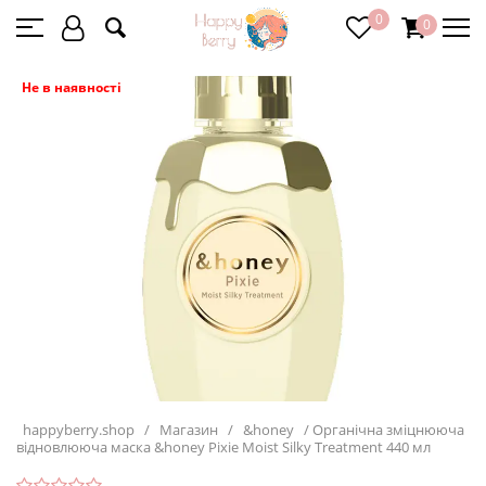
0
0
Не в наявності
happyberry.shop
/
Магазин
/
&honey
/
Органічна зміцнююча
відновлююча маска &honey Pixie Moist Silky Treatment 440 мл