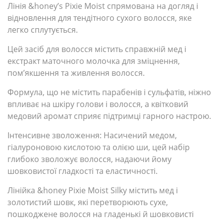
Лінія &honey’s Pixie Moist спрямована на догляд і
відновлення для тендітного сухого волосся, яке
легко сплутується.
Цей засіб для волосся містить справжній мед і
екстракт маточного молочка для зміцнення,
пом’якшення та живлення волосся.
Формула, що не містить парабенів і сульфатів, ніжно
впливає на шкіру голови і волосся, а квітковий
медовий аромат сприяє підтримці гарного настрою.
Інтенсивне зволоження: Насичений медом,
гіалуроновою кислотою та олією ши, цей набір
глибоко зволожує волосся, надаючи йому
шовковистої гладкості та еластичності.
Лінійка &honey Pixie Moist Silky містить мед і
золотистий шовк, які перетворюють сухе,
пошкоджене волосся на гладенькі й шовковисті