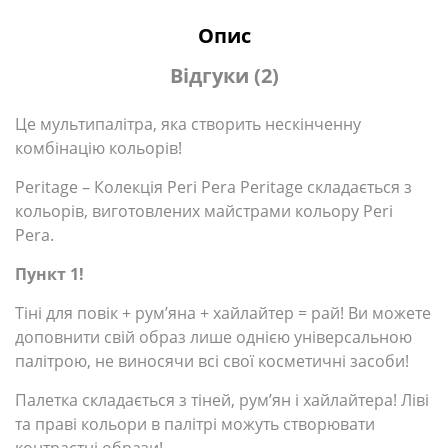
Опис
Відгуки (2)
Це мультипалітра, яка створить нескінченну
комбінацію кольорів!
Peritage – Колекція Peri Pera Peritage складається з
кольорів, виготовлених майстрами кольору Peri
Pera.
Пункт 1!
Тіні для повік + рум’яна + хайлайтер = рай!
Ви можете
доповнити свій образ лише однією універсальною
палітрою, не виносячи всі свої косметичні засоби!
Палетка складається з тіней, рум’ян і хайлайтера!
Ліві
та праві кольори в палітрі можуть створювати