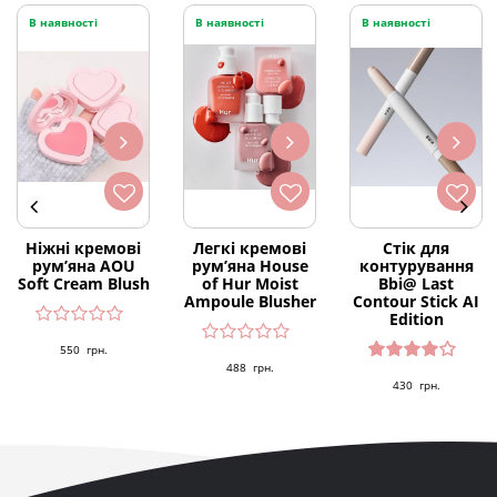
В наявності
В наявності
В наявності
Ніжні кремові
Легкі кремові
Стік для
рум’яна AOU
рум’яна House
контурування
Soft Cream Blush
of Hur Moist
Bbi@ Last
Ampoule Blusher
Contour Stick AI
Edition
550
грн.
488
грн.
Оцінен
430
грн.
о в
4.00
з 5