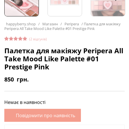
happyberry.shop
/
Магазин
/
Peripera
/
Палетка для макіяжу
Peripera All Take Mood Like Palette #01 Prestige Pink
(
2
відгуків)
Рейтинг
2
Палетка для макіяжу Peripera All
5.00
з 5
на основі
Take Mood Like Palette #01
опитуван
ня
Prestige Pink
покупців
850
грн.
Немає в наявності
Повідомити про наявність