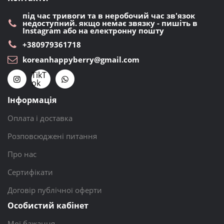
під час тривоги та в неробочий час зв'язок
недоступний. якщо немає звязку - пишіть в
Instagram або на електронну пошту
+380979361718
koreanhappyberry@gmail.com
TikT
ok
Інформація
Оплата і доставка
Розповсюджені питання
Про нас
Сертифікати
Договір публічної оферти
Особистий кабінет
Мої бажання