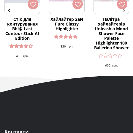
Стік для
Хайлайтер 2aN
Палітра
контурування
Pure Glassy
хайлайтерів
Bbi@ Last
Highlighter
Unleashia Mood
Contour Stick AI
Shower Face
Edition
Palette
Highlighter 100
Оцінено
330
грн.
Ballerina Shower
в
5.00
з 5
Оцінен
430
грн.
о в
4.00
з 5
600
грн.
Контакти