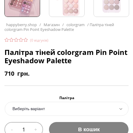
happyberry.shop
/
Магазин
/
colorgram
/
Палітра тіней
colorgram Pin Point Eyeshadow Palette
(
0
відгуків)
Палітра тіней colorgram Pin Point
Eyeshadow Palette
710
грн.
Палітра
В кошик