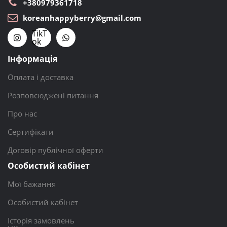
+380979361718
koreanhappyberry@gmail.com
TikT
ok
Інформація
Оплата і доставка
Розповсюджені питання
Про нас
Сертифікати
Договір публічної оферти
Особистий кабінет
Мої бажання
Особистий кабінет
Історія замовлень