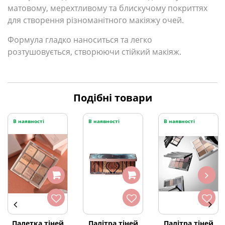
матовому, мерехтливому та блискучому покриттях
для створення різноманітного макіяжу очей.
Формула гладко наноситься та легко
розтушовується, створюючи стійкий макіяж.
Подібні товари
В наявності
В наявності
В наявності
Палетка тіней
Палітра тіней
Палітра тіней