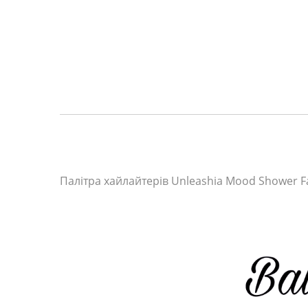
Палітра хайлайтерів Unleashia Mood Shower Fac