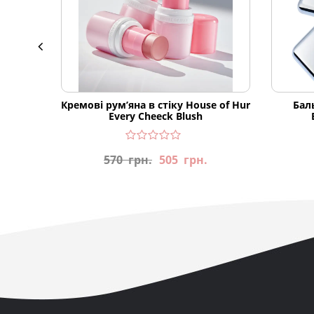
Кремові рум’яна в стіку House of Hur
Баль
Every Cheeck Blush
570
грн.
505
грн.