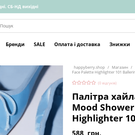
ні. СБ-НД вихідні
Бренди
SALE
Оплата і доставка
Знижки
happyberry.shop
/
Магазин
/
Face Palette Highlighter 101 Baller
(
0
відгуків)
Палітра хайл
Mood Shower 
Highlighter 1
588
грн.