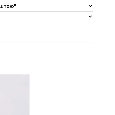
оштою"