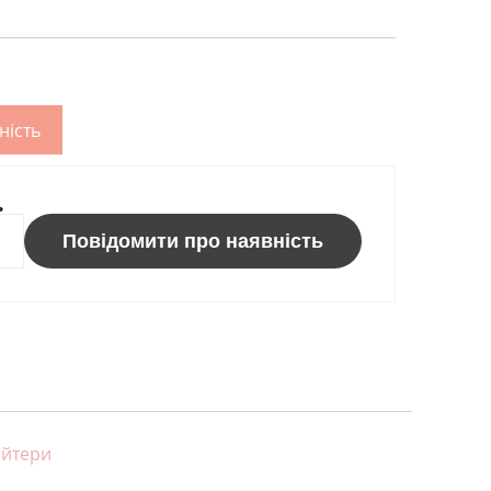
ність
ь
Повідомити про наявність
айтери