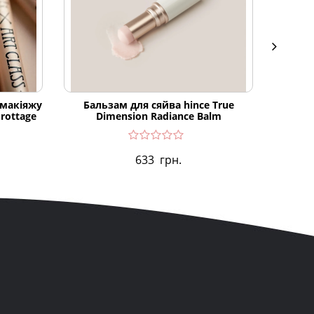
 макіяжу
Бальзам для сяйва hince True
Ніжні
Frottage
Dimension Radiance Balm
633
грн.