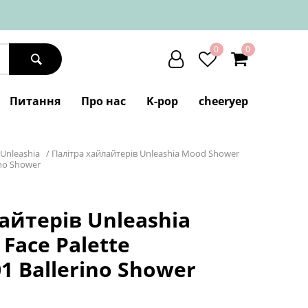
0
0
Питання
Про нас
K-pop
cheeryep
Unleashia
/
Палітра хайлайтерів Unleashia Mood Shower
ino Shower
айтерів Unleashia
Face Palette
01 Ballerino Shower