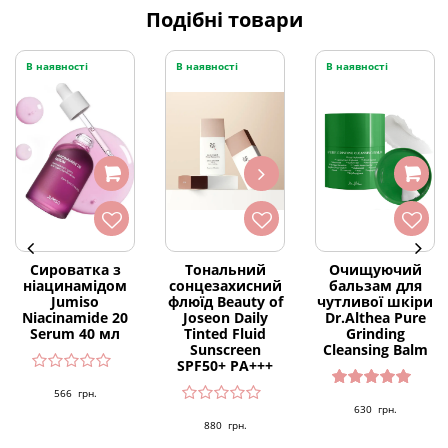
Подібні товари
В наявності
В наявності
В наявності
Сироватка з
Тональний
Очищуючий
ніацинамідом
сонцезахисний
бальзам для
Jumiso
флюїд Beauty of
чутливої шкіри
Niacinamide 20
Joseon Daily
Dr.Althea Pure
Serum 40 мл
Tinted Fluid
Grinding
Sunscreen
Cleansing Balm
SPF50+ PA+++
566
грн.
Оцінено
630
грн.
в
5.00
з 5
880
грн.