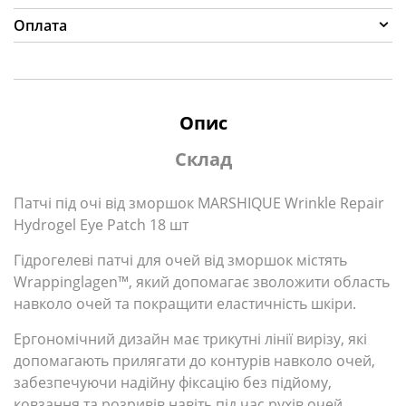
Оплата
Опис
Склад
Патчі під очі від зморшок MARSHIQUE Wrinkle Repair
Hydrogel Eye Patch 18 шт
Гідрогелеві патчі для очей від зморшок містять
Wrappinglagen™, який допомагає зволожити область
навколо очей та покращити еластичність шкіри.
Ергономічний дизайн має трикутні лінії вирізу, які
допомагають прилягати до контурів навколо очей,
забезпечуючи надійну фіксацію без підйому,
ковзання та розривів навіть під час рухів очей.