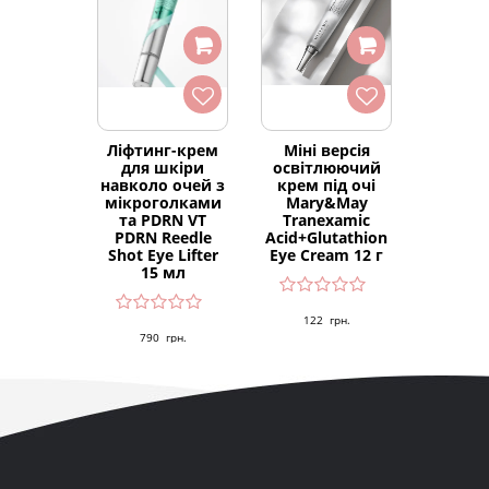
Ліфтинг-крем
Міні версія
для шкіри
освітлюючий
навколо очей з
крем під очі
мікроголками
Mary&May
та PDRN VT
Tranexamic
PDRN Reedle
Acid+Glutathion
Shot Eye Lifter
Eye Cream 12 г
15 мл
122
грн.
790
грн.