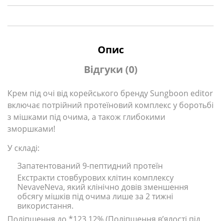
Опис
Відгуки (0)
Крем під очі від корейського бренду Sungboon editor
включає потрійний протеїновий комплекс у боротьбі
з мішками під очима, а також глибокими
зморшками!
У складі:
Запатентований 9-пептидний протеїн
Екстракти стовбурових клітин комплексу
NevaveNeva, який клінічно довів зменшення
обсягу мішків під очима лише за 2 тижні
використання.
Поліпшення до *123,12%
(Поліпшення в’ялості під