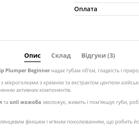
Оплата
Опис
Склад
Відгуки (3)
ip Plumper Beginner
надає губам об’єм, гладкість і при
з мікроголками з кремнію та екстрактом центели азійськ
кненню активних компонентів.
и
та
олії жожоба
зволожує, живить і пом’якшує губи, роб
лянцевим фінішем і м’яким поколюванням, що робить йо