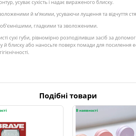
нтур, усуває сухість і надає вираженого блиску.
воложеними й м’якими, усуваючи лущення та відчуття стяг
 об’ємнішими, гладкими та зволоженими.
исті сухі губи, рівномірно розподіливши засіб за допомо
му й блиску або наносьте поверх помади для посилення 
гієнічності.
Подібні товари
ості
В наявності