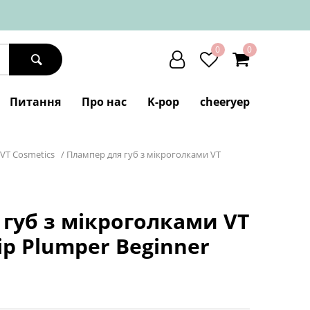
0
0
Питання
Про нас
K-pop
cheeryep
VT Cosmetics
/
Плампер для губ з мікроголками VT
губ з мікроголками VT
ip Plumper Beginner