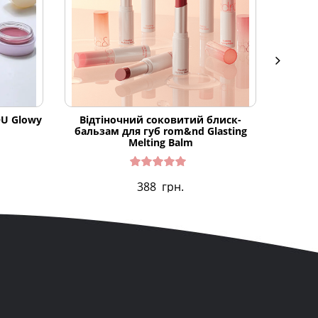
OU Glowy
Відтіночний соковитий блиск-
Ліпце
бальзам для губ rom&nd Glasting
Melting Balm
Оцінено
388
грн.
в
4.82
з 5