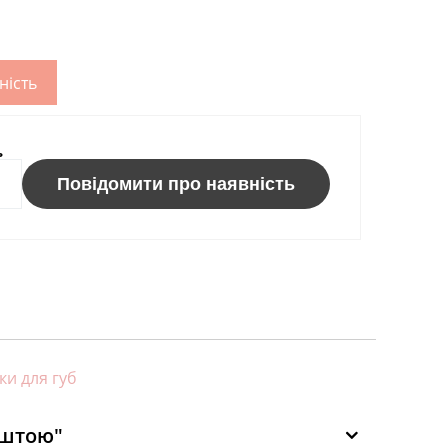
ність
ь
Повідомити про наявність
ки для губ
оштою"