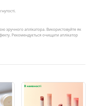
нутості.
гою зручного аплікатора. Використовуйте як
ефекту. Рекомендується очищати аплікатор
В наявності
В наяв