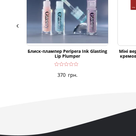
Блиск-плампер Peripera Ink Glasting
Міні ве
Lip Plumper
кремов
370
грн.