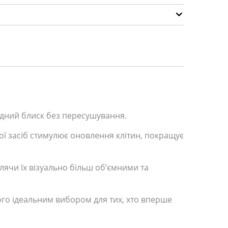
родний блиск без пересушування.
ої засіб стимулює оновлення клітин, покращує
лячи їх візуально більш об’ємними та
го ідеальним вибором для тих, хто вперше