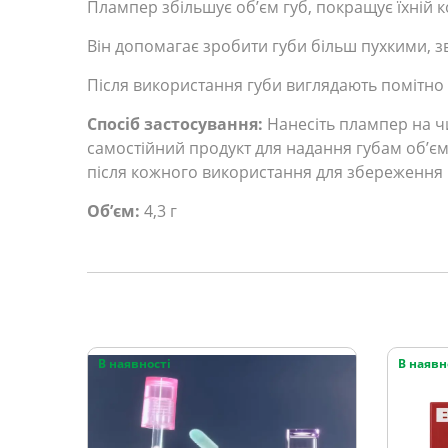
Плампер збільшує об’єм губ, покращує їхній ко
Він допомагає зробити губи більш пухкими, з
Після використання губи виглядають помітно
Спосіб застосування:
Нанесіть плампер на ч
самостійний продукт для надання губам об’є
після кожного використання для збереження гі
Об’єм:
4,3 г
В наявності
В наявн