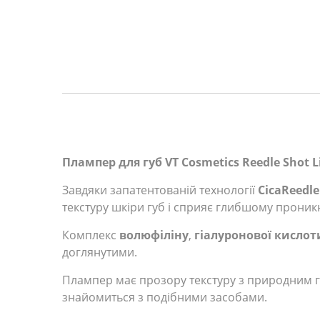
Плампер для губ VT Cosmetics Reedle Shot L
Завдяки запатентованій технології
CicaReedle
текстуру шкіри губ і сприяє глибшому прони
Комплекс
волюфіліну
,
гіалуронової кислот
доглянутими.
Плампер має прозору текстуру з природним г
знайомиться з подібними засобами.