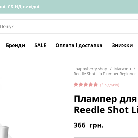
ні. СБ-НД вихідні
Бренди
SALE
Оплата і доставка
Знижки
happyberry.shop
/
Магазин
/
Reedle Shot Lip Plumper Beginner
(
3
відгуків)
Рейтинг
3
Плампер для 
4.67
з 5
на
основі
Reedle Shot L
опитува
ння
покупців
366
грн.