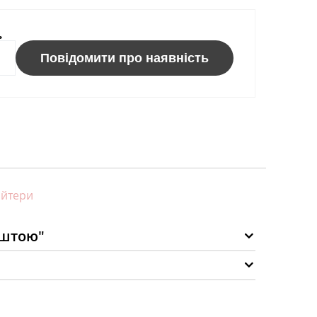
ь
Повідомити про наявність
айтери
оштою"