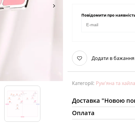
Повідомити про наявніст
Додати в бажання
Категорії:
Рум'яна та хайл
Доставка "Новою п
Оплата