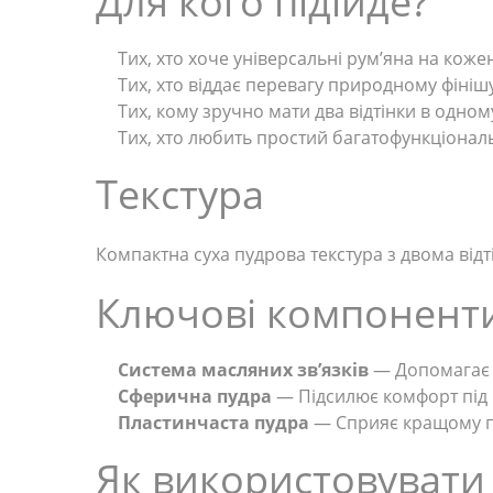
Для кого підійде?
Тих, хто хоче універсальні рум’яна на коже
Тих, хто віддає перевагу природному фінішу
Тих, кому зручно мати два відтінки в одном
Тих, хто любить простий багатофункціонал
Текстура
Компактна суха пудрова текстура з двома відт
Ключові компонент
Система масляних зв’язків
— Допомагає п
Сферична пудра
— Підсилює комфорт під ч
Пластинчаста пудра
— Сприяє кращому пр
Як використовувати