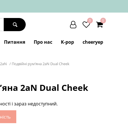
0
0
Питання
Про нас
K-pop
cheeryep
2aN
/
Подвійні рум’яна 2aN Dual Cheek
’яна 2aN Dual Cheek
ності і зараз недоступний.
ність