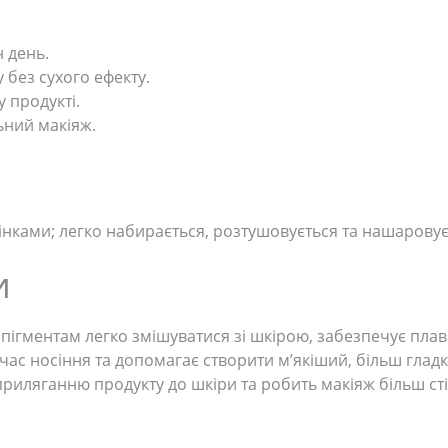
н день.
 без сухого ефекту.
у продукті.
ьний макіяж.
інками; легко набирається, розтушовується та нашаровуєт
и
ігментам легко змішуватися зі шкірою, забезпечує плав
ас носіння та допомагає створити м’якіший, більш гладк
иляганню продукту до шкіри та робить макіяж більш стій