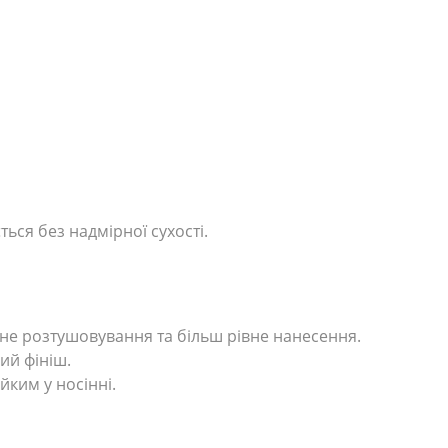
ься без надмірної сухості.
не розтушовування та більш рівне нанесення.
ий фініш.
ким у носінні.