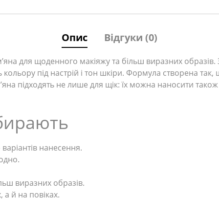
Опис
Відгуки (0)
’яна для щоденного макіяжу та більш виразних образів. З
 кольору під настрій і тон шкіри. Формула створена так,
м’яна підходять не лише для щік: їх можна наносити тако
бирають
 варіантів нанесення.
одно.
льш виразних образів.
 а й на повіках.