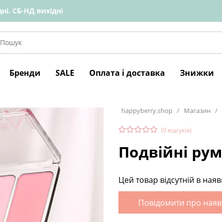
ні. СБ-НД вихідні
Бренди
SALE
Оплата і доставка
Знижки
happyberry.shop
/
Магазин
/
(
0
відгуків)
Подвійні рум
Цей товар відсутній в наяв
Повідомити про наяв