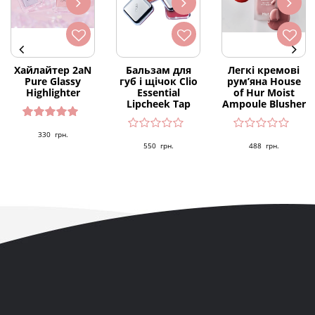
Хайлайтер 2aN
Бальзам для
Легкі кремові
Pure Glassy
губ і щічок Clio
рум’яна House
Highlighter
Essential
of Hur Moist
Lipcheek Tap
Ampoule Blusher
Оцінено
330
грн.
в
5.00
з 5
550
грн.
488
грн.