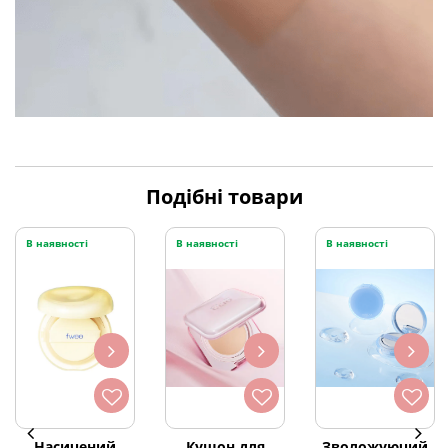
Подібні товари
В наявності
В наявності
В наявності
Насичений
Кушон для
Зволожуючий