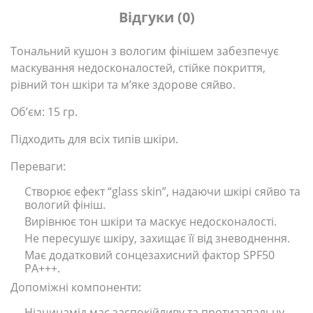
Відгуки (0)
Тональний кушон з вологим фінішем забезпечує
маскування недосконалостей, стійке покриття,
рівний тон шкіри та м’яке здорове сяйво.
Об’єм: 15 гр.
Підходить для всіх типів шкіри.
Переваги:
Створює ефект “glass skin”, надаючи шкірі сяйво та
вологий фініш.
Вирівнює тон шкіри та маскує недосконалості.
Не пересушує шкіру, захищає її від зневоднення.
Має додатковий сонцезахисний фактор SPF50
PA+++.
Допоміжні компоненти:
Ніацинамід має заспокійливу та протизапальну