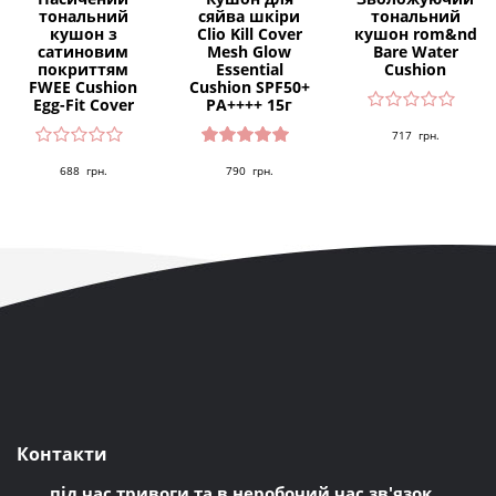
тональний
сяйва шкіри
тональний
кушон з
Clio Kill Cover
кушон rom&nd
сатиновим
Mesh Glow
Bare Water
покриттям
Essential
Cushion
FWEE Cushion
Cushion SPF50+
Egg-Fit Cover
PA++++ 15г
717
грн.
Оцінено
688
грн.
790
грн.
в
5.00
з 5
Контакти
під час тривоги та в неробочий час зв'язок