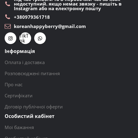
недоступний. якщо немає звязку - пишіть в
Instagram або на електронну пошту
+380979361718
koreanhappyberry@gmail.com
TikT
ok
Інформація
Оплата і доставка
Розповсюджені питання
Про нас
Сертифікати
Договір публічної оферти
Особистий кабінет
Мої бажання