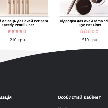
 олівець для очей Peripera
Підводка для очей rom&nd 
Speedy Pencil Liner
Eye Pot Liner
Оцінен
210
грн.
510
грн.
о в
4.00
з 5
мація
Особистий кабінет