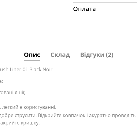
Оплата
Опис
Склад
Відгуки (2)
ush Liner 01 Black Noir
а:
вані лінії;
 легкий в користуванні.
бре струсити. Відкрийте ковпачок і акуратно проведіть 
закрийте кришку.