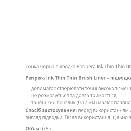
Тонка чорна підводка Peripera Ink Thin Thin Br
Peripera Ink Thin Thin Brush Liner – підводк
допомагає створювати точні високопігменто
не розмазується та довго тримається;
тоненький пензлик (0,12 мм) малює плавно,
Спосіб застосування:
перед використанням до
вигляд підводки. Після використання щільно 
Об’єм:
0,5 г.