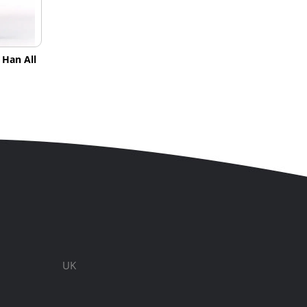
Han All
UK