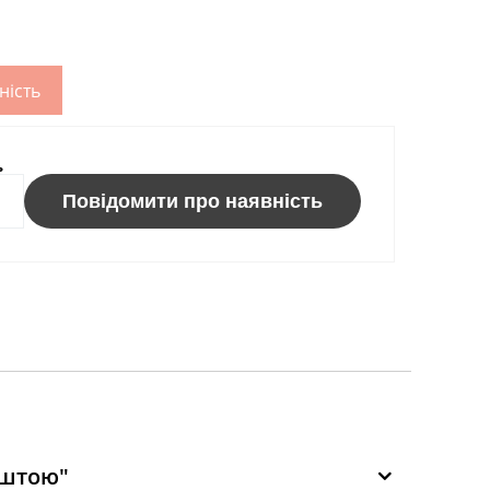
ність
ь
Повідомити про наявність
оштою"