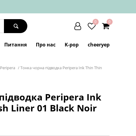
0
0
Питання
Про нас
K-pop
cheeryep
Peripera
/
Тонка чорна підводка Peripera Ink Thin Thin
підводка Peripera Ink
sh Liner 01 Black Noir