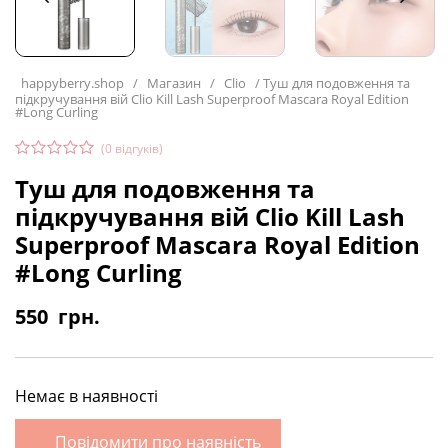
happyberry.shop
/
Магазин
/
Clio
/
Туш для подовження та
підкручування вій Clio Kill Lash Superproof Mascara Royal Edition
#Long Curling
(
0
відгуків)
Туш для подовження та
підкручування вій Clio Kill Lash
Superproof Mascara Royal Edition
#Long Curling
550
грн.
Немає в наявності
Повідомити про наявність