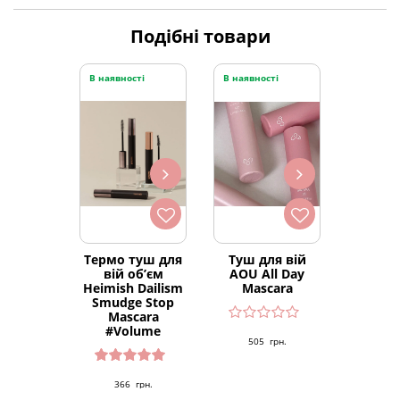
Подібні товари
В наявності
В наявності
Термо туш для
Туш для вій
вій об’єм
AOU All Day
Heimish Dailism
Mascara
Smudge Stop
Mascara
#Volume
505
грн.
Оцінено
366
грн.
в
5.00
з 5