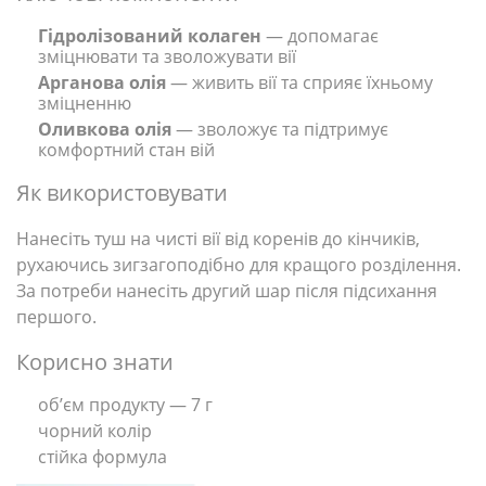
Гідролізований колаген
— допомагає
зміцнювати та зволожувати вії
Арганова олія
— живить вії та сприяє їхньому
зміцненню
Оливкова олія
— зволожує та підтримує
комфортний стан вій
Як використовувати
Нанесіть туш на чисті вії від коренів до кінчиків,
рухаючись зигзагоподібно для кращого розділення.
За потреби нанесіть другий шар після підсихання
першого.
Корисно знати
об’єм продукту — 7 г
чорний колір
стійка формула