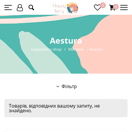
0
0
Aestura
happyberry.shop
/
Магазин
/
Aestura
Фільтр
Товарів, відповідних вашому запиту, не
знайдено.