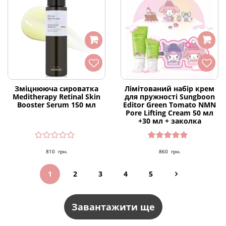
Зміцнююча сироватка
Лімітований набір крем
Meditherapy Retinal Skin
для пружності Sungboon
Booster Serum 150 мл
Editor Green Tomato NMN
Pore Lifting Cream 50 мл
+30 мл + заколка
Оцінено
810
грн.
860
грн.
в
5.00
з 5
1
2
3
4
5
Завантажити ще