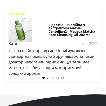
★
★
★
★
★
Гідрофільна олійка з
екстрактом матча
Centellian24 Madeca Matcha
Pore Cleansing Oil 200 мл
Катя
8-4-2026
класна олійка, правда досі іноді думаю що
стандартна помпа була б зручніша хоча такий
дозатор непоганий гарно очищує та знімає
макіяж, не забиває пори має приємний
солодкий аромат