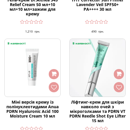
Relief Cream 50 мл+10
Lavender Veil SPF50+
мл+10 мл+зажим для
PA++++ 30 мл
крему
1,210
грн.
490
грн.
В наявності
В наявності
Міні версія крему із
Ліфтинг-крем для шкіри
полінуклеотидами Anua
навколо очей з
PDRN Hyaluronic Acid 100
мікроголками та PDRN VT
Moisture Cream 10 мл
PDRN Reedle Shot Eye Lifter
15 мл