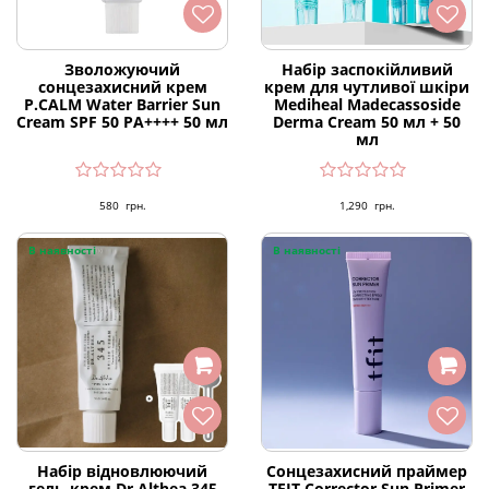
Зволожуючий
Набір заспокійливий
сонцезахисний крем
крем для чутливої шкіри
P.CALM Water Barrier Sun
Mediheal Madecassoside
Cream SPF 50 PA++++ 50 мл
Derma Cream 50 мл + 50
мл
580
грн.
1,290
грн.
В наявності
В наявності
Набір відновлюючий
Сонцезахисний праймер
гель-крем Dr.Althea 345
TFIT Corrector Sun Primer