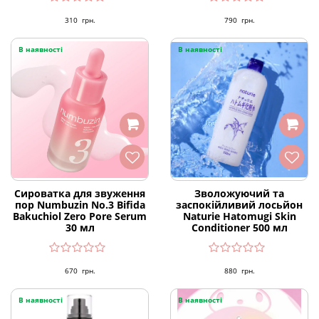
310
грн.
790
грн.
В наявності
В наявності
Сироватка для звуження
Зволожуючий та
пор Numbuzin No.3 Bifida
заспокійливий лосьйон
Bakuchiol Zero Pore Serum
Naturie Hatomugi Skin
30 мл
Conditioner 500 мл
670
грн.
880
грн.
В наявності
В наявності