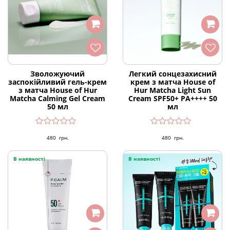
Зволожуючий
Легкий сонцезахисний
заспокійливий гель-крем
крем з матча House of
з матча House of Hur
Hur Matcha Light Sun
Matcha Calming Gel Cream
Cream SPF50+ PA++++ 50
50 мл
мл
480
грн.
480
грн.
В наявності
В наявності