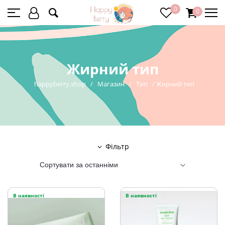
0
0
Жирний тип
happyberry.shop
/
Магазин
/
Тип
/
Жирний тип
Фільтр
В наявності
В наявності