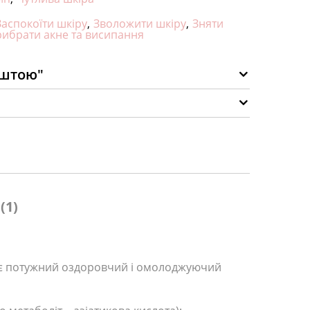
Заспокоїти шкіру
,
Зволожити шкіру
,
Зняти
ибрати акне та висипання
оштою"
(1)
дає потужний оздоровчий і омолоджуючий