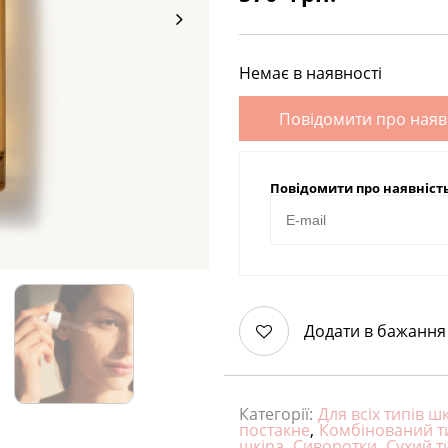
Немає в наявності
Повідомити про наяв
Повідомити про наявніст
Додати в бажання
Категорії:
Для всіх типів ш
постакне
,
Комбінований т
шкіра
,
Сиворотки
,
Сухий т