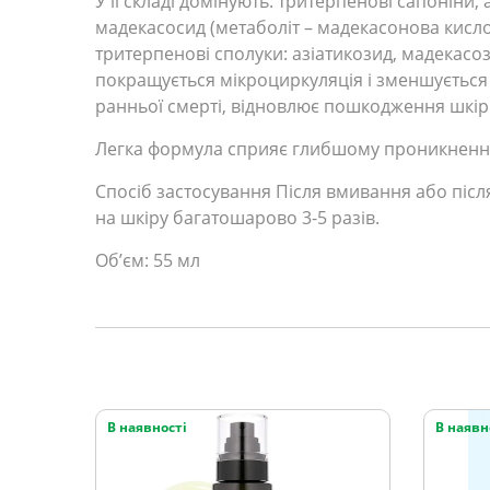
У її складі домінують: тритерпенові сапоніни;
мадекасосид (метаболіт – мадекасонова кислот
тритерпенові сполуки: азіатикозид, мадекасо
покращується мікроциркуляція і зменшується в
ранньої смерті, відновлює пошкодження шкір
Легка формула сприяє глибшому проникненню 
Спосіб застосування Після вмивання або післ
на шкіру багатошарово 3-5 разів.
Об’єм: 55 мл
В наявності
В наявн