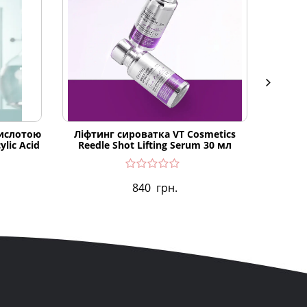
кислотою
Ліфтинг сироватка VT Cosmetics
Крем
ylic Acid
Reedle Shot Lifting Serum 30 мл
840
грн.