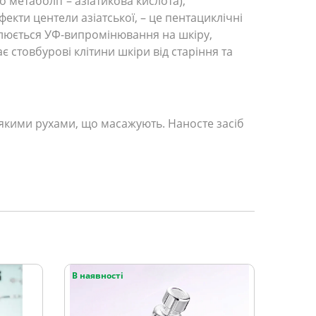
о метаболіт – азіатикова кислота);
екти центели азіатської, – це пентациклічні
аблюється УФ-випромінювання на шкіру,
 стовбурові клітини шкіри від старіння та
’якими рухами, що масажують. Наносте засіб
В наявності
В наяв