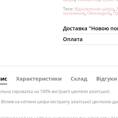
Теги:
Відновлення шкіри
,
запалення
,
Омолодити
,
Пр
Доставка "Новою п
Оплата
пис
Характеристики
Склад
Відгуки 
ьна сироватка на 100% екстракті центели азіатської.
 Вплив на клітини шкіри екстракту азіатської центелли 