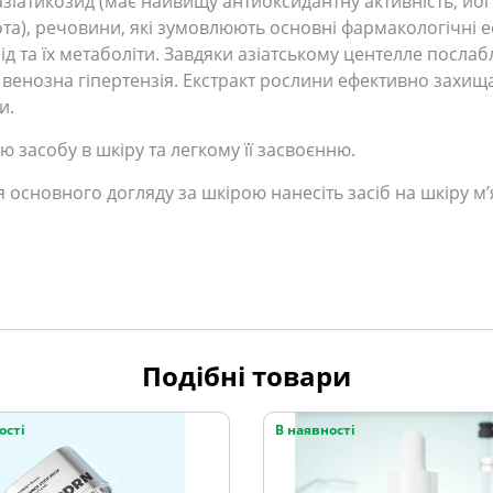
 азіатикозид (має найвищу антиоксидантну активність; йог
а), речовини, які зумовлюють основні фармакологічні еф
зід та їх метаболіти. Завдяки азіатському центелле посл
енозна гіпертензія. Екстракт рослини ефективно захищає
и.
засобу в шкіру та легкому її засвоєнню.
я основного догляду за шкірою нанесіть засіб на шкіру м
Подібні товари
ості
В наявності