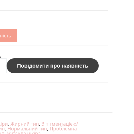
ність
ь
Повідомити про наявність
кіри
,
Жирний тип
,
З пігментацією/
ип
,
Нормальний тип
,
Проблемна
ип
,
Чутлива шкіра