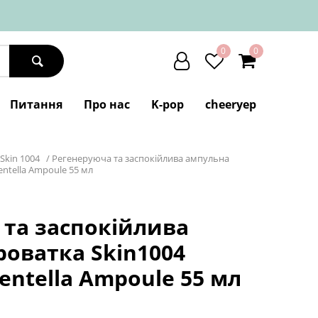
0
0
Питання
Про нас
K-pop
cheeryep
Skin 1004
/
Регенеруюча та заспокійлива ампульна
entella Ampoule 55 мл
 та заспокійлива
оватка Skin1004
entella Ampoule 55 мл