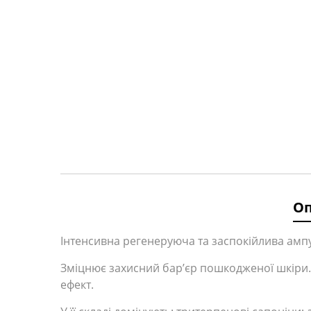
О
Інтенсивна регенеруюча та заспокійлива ампул
Зміцнює захисний бар’єр пошкодженої шкіри.
ефект.