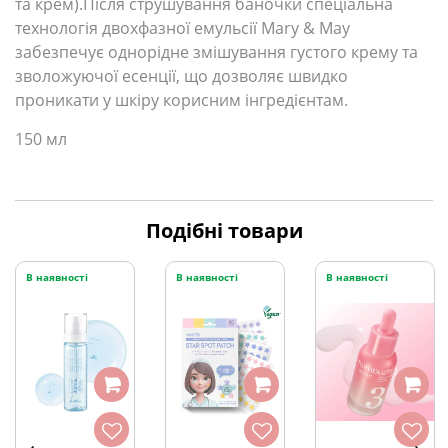
та крем).Після струшування баночки спеціальна
технологія двохфазної емульсії Mary & May
забезпечує однорідне змішування густого крему та
зволожуючої есенції, що дозволяє швидко
проникати у шкіру корисним інгредієнтам.
150 мл
Подібні товари
В наявності
В наявності
В наявності