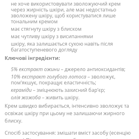
не хоче використовувати зволожуючий крем
через жирність шкіри, але має недостатньо
зволожену шкіру, щоб користуватися лише
тональним кремом
має стягнуту шкіру з блиском
має чутливу шкіру з висипаннями
шкіру, яка залишається сухою навіть після
багатоступеневого догляду
Ключові інгредієнти:
5% екстракт ожини
– джерело антиоксидантів;
10% екстракт голубого лотоса
– зволожує,
пом’якшує, покращує еластичність;
кераміди
– зміцнюють захисний бар’єр;
олія жожоба
– живить шкіру.
Крем швидко вибирається, інтенсивно зволожує та
освіжає шкіру при цьому не залишаючи жирного
блиску.
Спосіб застосування: змішати вміст засобу (есенцію