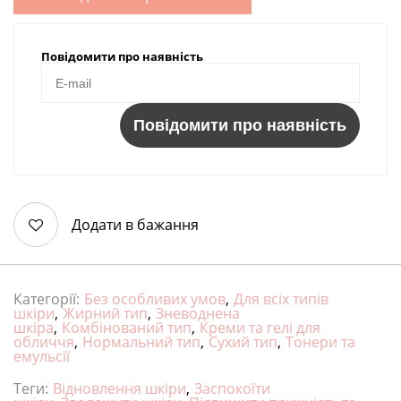
Повідомити про наявність
Повідомити про наявність
Додати в бажання
Категорії:
Без особливих умов
,
Для всіх типів
шкіри
,
Жирний тип
,
Зневоднена
шкіра
,
Комбінований тип
,
Креми та гелі для
обличчя
,
Нормальний тип
,
Сухий тип
,
Тонери та
емульсії
Теги:
Відновлення шкіри
,
Заспокоїти