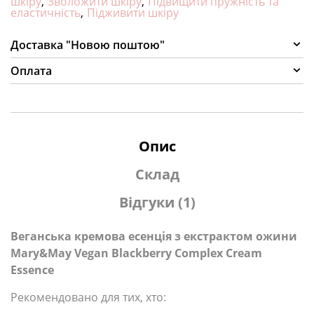
шкіру
,
Зволожити шкіру
,
Підвищити пружність та
еластичність
,
Підживити шкіру
Доставка "Новою поштою"
Оплата
Опис
Склад
Відгуки (1)
Веганська кремова есенція з екстрактом ожини
Mary&May Vegan Blackberry Complex Cream
Essence
Рекомендовано для тих, хто: