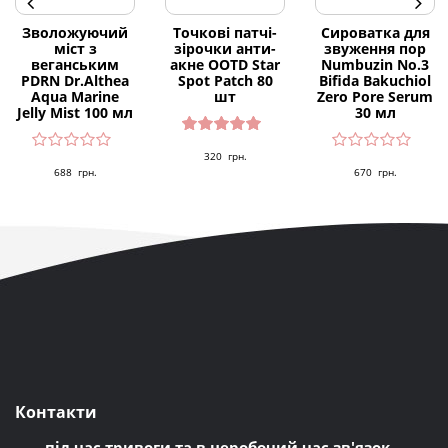
Зволожуючий
Точкові патчі-
Сироватка для
міст з
зірочки анти-
звуження пор
веганським
акне OOTD Star
Numbuzin No.3
PDRN Dr.Althea
Spot Patch 80
Bifida Bakuchiol
Aqua Marine
шт
Zero Pore Serum
Jelly Mist 100 мл
30 мл
Оцінено
320
грн.
в
5.00
з 5
688
грн.
670
грн.
Контакти
під час тривоги та в неробочий час зв'язок