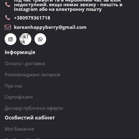
недоступний. якщо немає звязку - пишіть в
Instagram або на електронну пошту
+380979361718
koreanhappyberry@gmail.com
TikT
ok
Інформація
Оплата і доставка
Розповсюджені питання
Про нас
Сертифікати
Договір публічної оферти
Особистий кабінет
Мої бажання