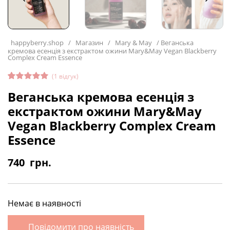
happyberry.shop
/
Магазин
/
Mary & May
/
Веганська
кремова есенція з екстрактом ожини Mary&May Vegan Blackberry
Complex Cream Essence
(
1
відгук)
Рейтинг
1
Веганська кремова есенція з
5.00
з 5
на основі
екстрактом ожини Mary&May
опитуван
ня
Vegan Blackberry Complex Cream
покупця
Essence
740
грн.
Немає в наявності
Повідомити про наявність