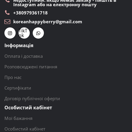
недоступний. якщо немає звязку - пишіть в
Instagram або на електронну пошту
+380979361718
koreanhappyberry@gmail.com
TikT
ok
Інформація
Оплата і доставка
Розповсюджені питання
Про нас
Сертифікати
Договір публічної оферти
Особистий кабінет
Мої бажання
Особистий кабінет