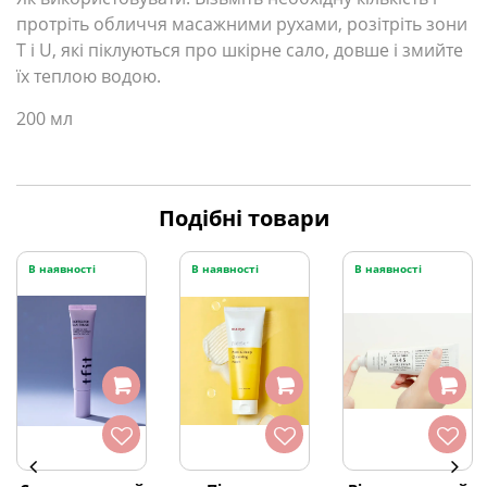
протріть обличчя масажними рухами, розітріть зони
T і U, які піклуються про шкірне сало, довше і змийте
їх теплою водою.
200 мл
Подібні товари
В наявності
В наявності
В наявності