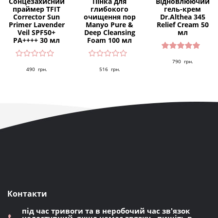
Сонцезахисний
Пінка для
Відновлюючий
праймер TFIT
глибокого
гель-крем
Corrector Sun
очищення пор
Dr.Althea 345
Primer Lavender
Manyo Pure &
Relief Cream 50
Veil SPF50+
Deep Cleansing
мл
PA++++ 30 мл
Foam 100 мл
Оцінено
790
грн.
в
5.00
з 5
490
грн.
516
грн.
Контакти
під час тривоги та в неробочий час зв'язок