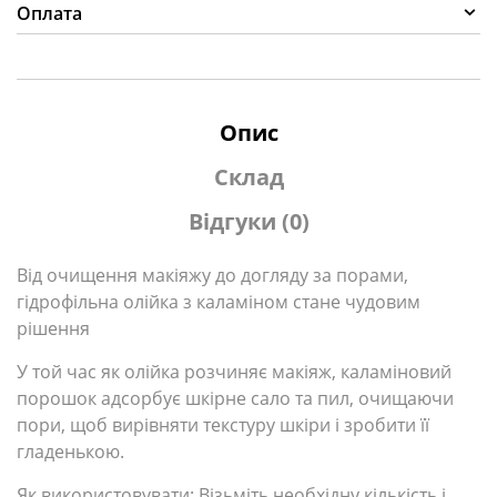
Оплата
Опис
Склад
Відгуки (0)
Від очищення макіяжу до догляду за порами,
гідрофільна олійка з каламіном стане чудовим
рішення
У той час як олійка розчиняє макіяж, каламіновий
порошок адсорбує шкірне сало та пил, очищаючи
пори, щоб вирівняти текстуру шкіри і зробити її
гладенькою.
Як використовувати:
Візьміть необхідну кількість і