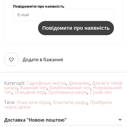
Повідомити про наявність
Повідомити про наявність
Додати в бажання
Категорії:
Гідрофільні масла
,
Демакіяж
,
Для всіх типів
шкіри
,
Жирний тип
,
Комбінований тип
,
Нормальний
тип
,
Очищеня пор
,
Проблемна шкіра
,
Сухий тип
Теги:
Очистити пори
,
Очистити шкіру
,
Прибрати
чорні цятки
Доставка "Новою поштою"