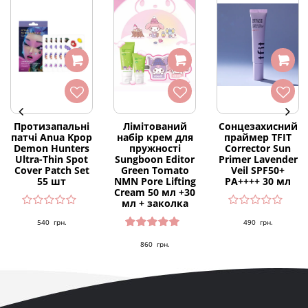
Протизапальні
Лімітований
Сонцезахисний
патчі Anua Kpop
набір крем для
праймер TFIT
Demon Hunters
пружності
Corrector Sun
Ultra-Thin Spot
Sungboon Editor
Primer Lavender
Cover Patch Set
Green Tomato
Veil SPF50+
55 шт
NMN Pore Lifting
PA++++ 30 мл
Cream 50 мл +30
мл + заколка
540
грн.
490
грн.
Оцінено
860
грн.
в
5.00
з 5