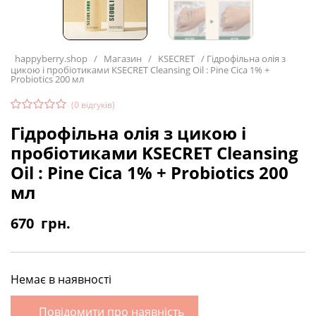
happyberry.shop
/
Магазин
/
KSECRET
/
Гідрофільна олія з
цикою і пробіотиками KSECRET Cleansing Oil : Pine Cica 1% +
Probiotics 200 мл
(
0
відгуків)
Гідрофільна олія з цикою і
пробіотиками KSECRET Cleansing
Oil : Pine Cica 1% + Probiotics 200
мл
670
грн.
Немає в наявності
Повідомити про наявність