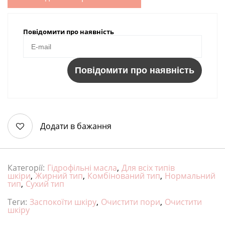
Повідомити про наявність
Повідомити про наявність
Додати в бажання
Категорії:
Гідрофільні масла
,
Для всіх типів
шкіри
,
Жирний тип
,
Комбінований тип
,
Нормальний
тип
,
Сухий тип
Теги:
Заспокоїти шкіру
,
Очистити пори
,
Очистити
шкіру