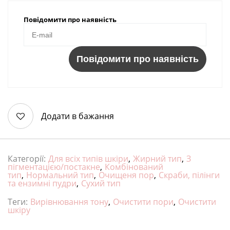
Повідомити про наявність
Повідомити про наявність
Додати в бажання
Категорії:
Для всіх типів шкіри
,
Жирний тип
,
З
пігментацією/постакне
,
Комбінований
тип
,
Нормальний тип
,
Очищеня пор
,
Скраби, пілінги
та ензимні пудри
,
Сухий тип
Теги:
Вирівнювання тону
,
Очистити пори
,
Очистити
шкіру