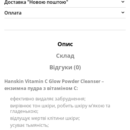
Доставка "Новою поштою"
Оплата
Опис
Склад
Відгуки (0)
Hanskin Vitamin C Glow Powder Cleanser –
ензимна пудра з вітаміном С:
ефективно видаляє забруднення;
вирівнює тон шкіри, робить шкіру мʼякою та
гладенькою;
відлущує мертві клітини шкіри;
усуває тьмяність;