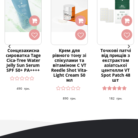
Сонцезахисна
Крем для
Точкові патчі
сироватка Tage
рівного тону зі
від прищів з
Cica-Tree Water
спікулами та
екстрактом
Jelly Sun Serum
вітаміном С VT
азіатської
SPF 50+ PA++++
Reedle Shot Vita-
центелли VT
Light Cream 50
Spot Patch 48
мл
шт
490
грн.
Оцінено
890
грн.
182
грн.
в
5.00
з 5