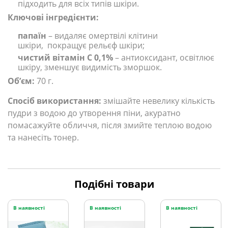
підходить для всіх типів шкіри.
Ключові інгредієнти:
папаїн
– видаляє омертвілі клітини
шкіри, покращує рельєф шкіри;
чистий вітамін С 0,1%
– антиоксидант, освітлює
шкіру, зменшує видимість зморшок.
Обʼєм:
70 г.
Спосіб використання:
змішайте невелику кількість
пудри з водою до утворення піни, акуратно
помасажуйте обличчя, після змийте теплою водою
та нанесіть тонер.
Подібні товари
В наявності
В наявності
В наявності