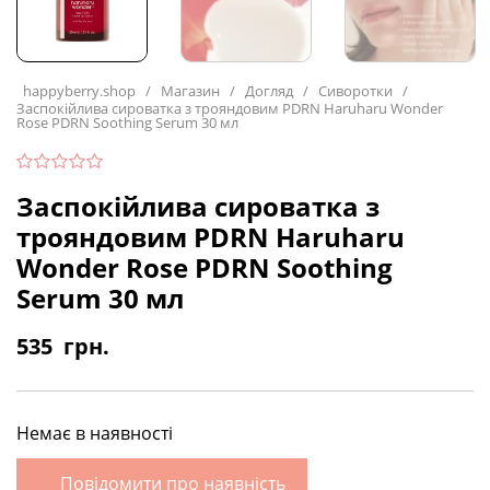
happyberry.shop
/
Магазин
/
Догляд
/
Сиворотки
/
Заспокійлива сироватка з трояндовим PDRN Haruharu Wonder
Rose PDRN Soothing Serum 30 мл
Заспокійлива сироватка з
трояндовим PDRN Haruharu
Wonder Rose PDRN Soothing
Serum 30 мл
535
грн.
Немає в наявності
Повідомити про наявність