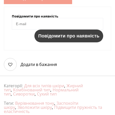
Повідомити про наявність
Повідомити про наявність
Додати в бажання
Категорії:
Для всіх типів шкіри
,
Жирний
тип
,
Комбінований тип
,
Нормальний
тип
,
Сиворотки
,
Сухий тип
Теги:
Вирівнювання тону
,
Заспокоїти
шкіру
,
Зволожити шкіру
,
Підвищити пружність та
еластичність