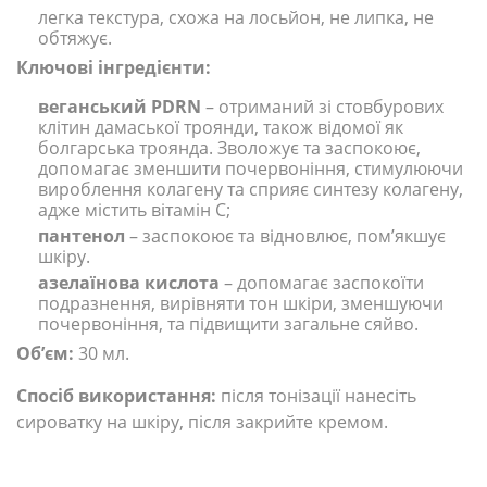
легка текстура, схожа на лосьйон, не липка, не
обтяжує.
Ключові інгредієнти:
веганський PDRN
– отриманий зі стовбурових
клітин дамаської троянди, також відомої як
болгарська троянда. Зволожує та заспокоює,
допомагає зменшити почервоніння, стимулюючи
вироблення колагену та сприяє синтезу колагену,
адже містить вітамін С;
пантенол
– заспокоює та відновлює, помʼякшує
шкіру.
азелаїнова кислота
– допомагає заспокоїти
подразнення, вирівняти тон шкіри, зменшуючи
почервоніння, та підвищити загальне сяйво.
Обʼєм:
30 мл.
Спосіб використання:
після тонізації нанесіть
сироватку на шкіру, після закрийте кремом.