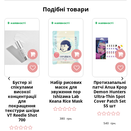
Подібні товари
В наявності
В наявності
В наявності
Бустер зі
Набір рисових
Протизапальні
спікулами
масок для
патчі Anua Kpop
високої
звуження пор
Demon Hunters
концентрації
Ishizawa Lab
Ultra-Thin Spot
для
Keana Rice Mask
Cover Patch Set
покращення
55 шт
текстури шкіри
VT Reedle Shot
380
грн.
700
540
грн.