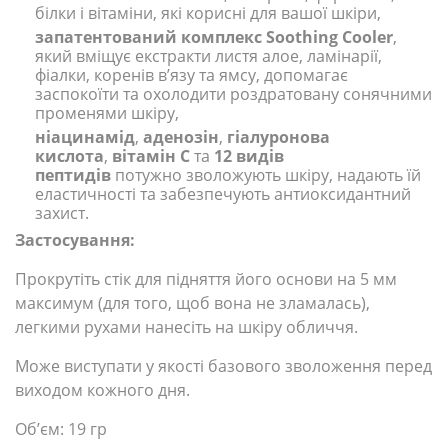
білки і вітаміни, які корисні для вашої шкіри,
запатентований комплекс Soothing Cooler
,
який вміщує екстракти листя алое, ламінарії,
фіалки, коренів в’язу та ямсу, допомагає
заспокоїти та охолодити роздратовану сонячними
променями шкіру,
ніацинамід
,
аденозін
,
гіалуронова
кислота
,
вітамін С
та
12 видів
пептидів
потужно зволожують шкіру, надають їй
еластичності та забезпечують антиоксидантний
захист.
Застосування:
Прокрутіть стік для підняття його основи на 5 мм
максимум (для того, щоб вона не зламалась),
легкими рухами нанесіть на шкіру обличчя.
Може виступати у якості базового зволоження перед
виходом кожного дня.
Обʼєм: 19 гр