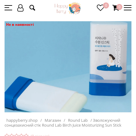
0
0
Не в наявності
happyberry.shop
/
Магазин
/
Round Lab
/
Зволожуючий
сонцезахисний стік Round Lab Birch Juice Moisturizing Sun Stick