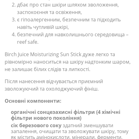
дбає про стан шкіри шляхом зволоження,
заспокоєння та освіження,
є гіпоалергенним, безпечним та підходить
навіть чутливій шкірі,
безпечний для навколишнього середовища –
reef safe.
Birch Juice Moisturizing Sun Stick дуже легко та
рівномірно наноситься на шкіру надтонким шаром,
не залишає білих слідів та липкості.
Після нанесення відчувається приємний
зволожуючий та охолоджуючий фініш.
Основні компоненти:
органічні сонцезахисні фільтри (4 хімічні
фільтри нового покоління)
сік березового соку
здатний зменшувати
запалення, очищати та зволожувати шкіру, тому
як містить амінокислоти, мінерали, ферменти,