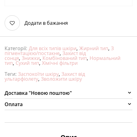
Додати в бажання
Категорії:
Для всіх типів шкіри
,
Жирний тип
,
З
пігментацією/постакне
,
Захист від
сонця
,
Знижки
,
Комбінований тип
,
Нормальний
тип
,
Сухий тип
,
Хімічні фільтри
Теги:
Заспокоїти шкіру
,
Захист від
ультарфіолету
,
Зволожити шкіру
Доставка "Новою поштою"
Оплата