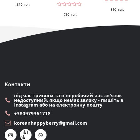
810
грн.
890
грн.
790
грн.
Контакти
під час тривоги та в неробочий час зв'язок
недоступний. якщо немає звязку - пишіть в
Instagram або на електронну пошту
+380979361718
koreanhappyberry@gmail.com
TikT
ok