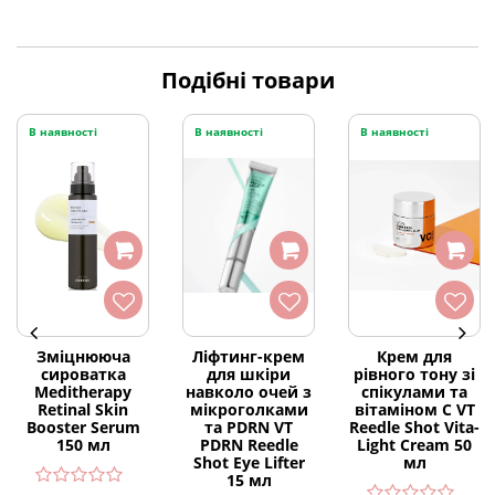
Подібні товари
В наявності
В наявності
В наявності
Зміцнююча
Ліфтинг-крем
Крем для
сироватка
для шкіри
рівного тону зі
Meditherapy
навколо очей з
спікулами та
Retinal Skin
мікроголками
вітаміном С VT
Booster Serum
та PDRN VT
Reedle Shot Vita-
150 мл
PDRN Reedle
Light Cream 50
Shot Eye Lifter
мл
15 мл