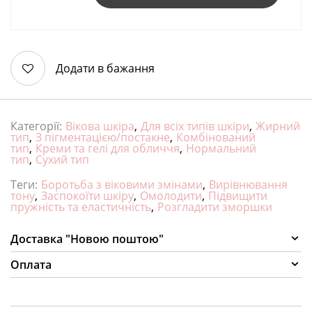
Додати в бажання
Категорії:
Вікова шкіра
,
Для всіх типів шкіри
,
Жирний
тип
,
З пігментацією/постакне
,
Комбінований
тип
,
Креми та гелі для обличчя
,
Нормальний
тип
,
Сухий тип
Теги:
Боротьба з віковими змінами
,
Вирівнювання
тону
,
Заспокоїти шкіру
,
Омолодити
,
Підвищити
пружність та еластичність
,
Розгладити зморшки
Доставка "Новою поштою"
Оплата