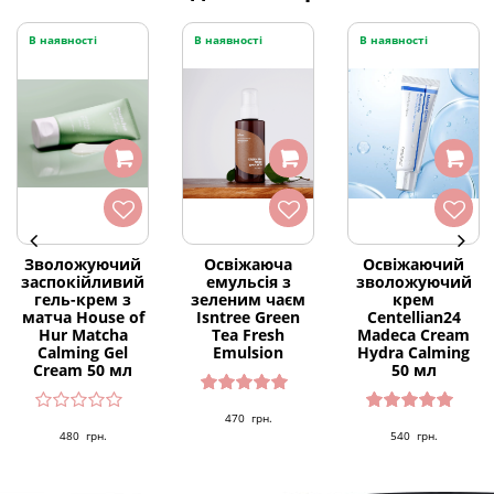
В наявності
В наявності
В наявності
Зволожуючий
Освіжаюча
Освіжаючий
заспокійливий
емульсія з
зволожуючий
гель-крем з
зеленим чаєм
крем
матча House of
Isntree Green
Centellian24
Hur Matcha
Tea Fresh
Madeca Cream
Calming Gel
Emulsion
Hydra Calming
Cream 50 мл
50 мл
Оцінено
470
грн.
в
5.00
з 5
Оцінено
480
грн.
540
грн.
в
5.00
з 5