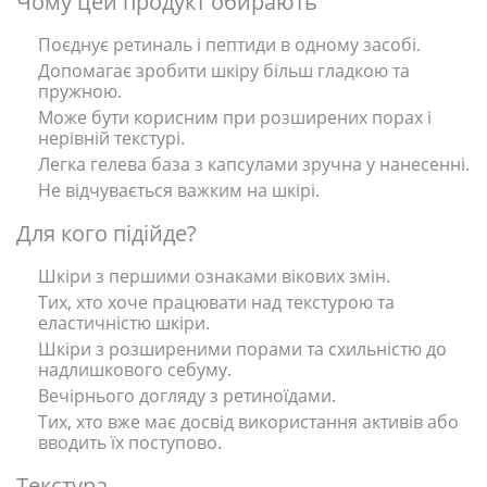
Чому цей продукт обирають
Поєднує ретиналь і пептиди в одному засобі.
Допомагає зробити шкіру більш гладкою та
пружною.
Може бути корисним при розширених порах і
нерівній текстурі.
Легка гелева база з капсулами зручна у нанесенні.
Не відчувається важким на шкірі.
Для кого підійде?
Шкіри з першими ознаками вікових змін.
Тих, хто хоче працювати над текстурою та
еластичністю шкіри.
Шкіри з розширеними порами та схильністю до
надлишкового себуму.
Вечірнього догляду з ретиноїдами.
Тих, хто вже має досвід використання активів або
вводить їх поступово.
Текстура