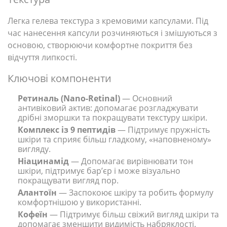
Легка гелева текстура з кремовими капсулами. Під
час нанесення капсули розчиняються і змішуються з
основою, створюючи комфортне покриття без
відчуття липкості.
Ключові компоненти
Ретиналь (Nano-Retinal)
— Основний
антивіковий актив: допомагає розгладжувати
дрібні зморшки та покращувати текстуру шкіри.
Комплекс із 9 пептидів
— Підтримує пружність
шкіри та сприяє більш гладкому, «наповненому»
вигляду.
Ніацинамід
— Допомагає вирівнювати тон
шкіри, підтримує бар’єр і може візуально
покращувати вигляд пор.
Алантоїн
— Заспокоює шкіру та робить формулу
комфортнішою у використанні.
Кофеїн
— Підтримує більш свіжий вигляд шкіри та
допомагає зменшити видимість набряклості.