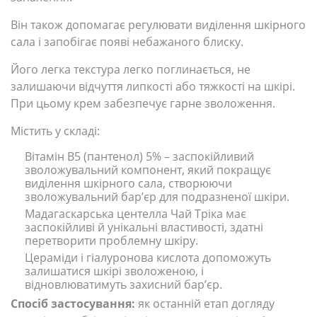
Він також допомагає регулювати виділення шкірного
сала і запобігає появі небажаного блиску.
Його легка текстура легко поглинається, не
залишаючи відчуття липкості або тяжкості на шкірі.
При цьому крем забезпечує гарне зволоження.
Містить у складі:
Вітамін В5 (пантенол) 5% – заспокійливий
зволожувальний компонент, який покращує
виділення шкірного сала, створюючи
зволожувальний бар’єр для подразненої шкіри.
Мадагаскарська центелла Чай Тріка має
заспокійливі й унікальні властивості, здатні
перетворити проблемну шкіру.
Цераміди і гіалуронова кислота допоможуть
залишатися шкірі зволоженою, і
відновлюватимуть захисний бар’єр.
Спосіб застосування:
як останній етап догляду