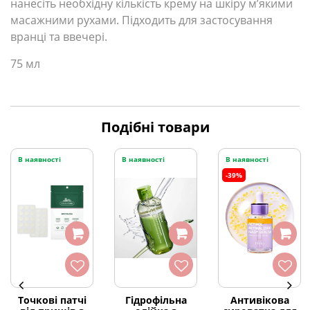
нанесіть необхідну кількість крему на шкіру м’якими
масажними рухами. Підходить для застосування
вранці та ввечері.
75 мл
Подібні товари
В наявності
В наявності
В наявності
-39%
Точкові патчі
Гідрофільна
Антивікова