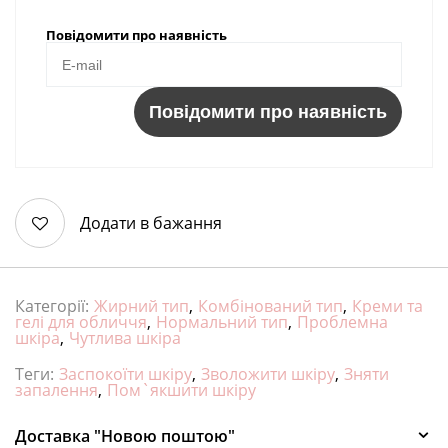
Повідомити про наявність
Повідомити про наявність
Додати в бажання
Категорії:
Жирний тип
,
Комбінований тип
,
Креми та
гелі для обличчя
,
Нормальний тип
,
Проблемна
шкіра
,
Чутлива шкіра
Теги:
Заспокоїти шкіру
,
Зволожити шкіру
,
Зняти
запалення
,
Пом`якшити шкіру
Доставка "Новою поштою"