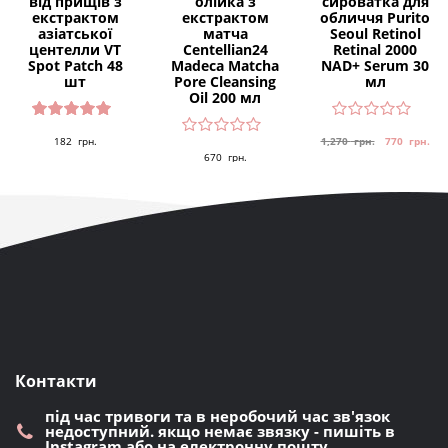
від прищів з
олійка з
сироватка для
екстрактом
екстрактом
обличчя Purito
азіатської
матча
Seoul Retinol
центелли VT
Centellian24
Retinal 2000
Spot Patch 48
Madeca Matcha
NAD+ Serum 30
шт
Pore Cleansing
мл
Oil 200 мл
Оцінено
182
грн.
1,270
грн.
770
грн.
в
5.00
з 5
670
грн.
Контакти
під час тривоги та в неробочий час зв'язок
недоступний. якщо немає звязку - пишіть в
Instagram або на електронну пошту