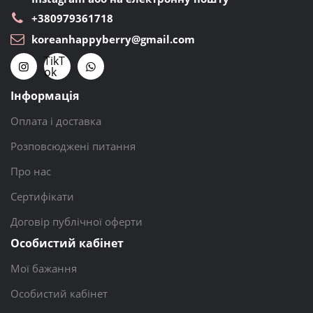
+380979361718
koreanhappyberry@gmail.com
TikT
ok
Інформація
Оплата і доставка
Розповсюджені питання
Про нас
Сертифікати
Договір публічної оферти
Особистий кабінет
Мої бажання
Особистий кабінет