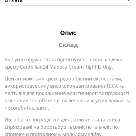
Оплата
Опис
Склад
Відчуйте пружність та підтягнутість шкіри завдяки
крему Centellian24 Madeca Cream Tight Lifting.
Цей антивіковий крем, розроблений експертами,
використовує силу висококонцентрованої TECA та
пептидів для покращення еластичності та пружності
ключових зон обличчя, включаючи «гусячі лапки» та
носогубні складки.
Його багаті інгредієнти для зволоження та сяйва
спрямовані на боротьбу з тьмяністю та в’ялістю,
сприяючи природному, молодому сяйву.