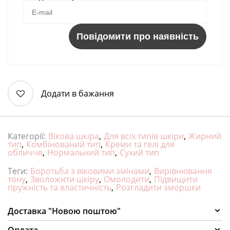
Повідомити про наявність
Додати в бажання
Категорії:
Вікова шкіра
,
Для всіх типів шкіри
,
Жирний
тип
,
Комбінований тип
,
Креми та гелі для
обличчя
,
Нормальний тип
,
Сухий тип
Теги:
Боротьба з віковими змінами
,
Вирівнювання
тону
,
Зволожити шкіру
,
Омолодити
,
Підвищити
пружність та еластичність
,
Розгладити зморшки
Доставка "Новою поштою"