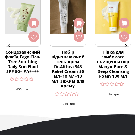
Сонцезахисний
Набір
Пінка для
флюїд Tage Cica-
відновлюючий
глибокого
Tree Soothing
гель-крем
очищення пор
Daily Sun Fluid
Dr.Althea 345
Manyo Pure &
SPF 50+ PA++++
Relief Cream 50
Deep Cleansing
мл+10 мл+10
Foam 100 мл
мл+зажим для
крему
490
грн.
516
грн.
1,210
грн.