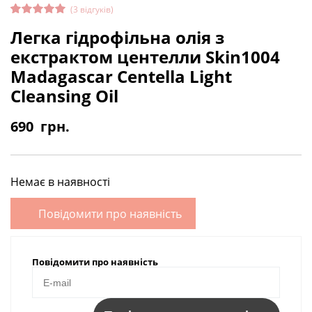
(
3
відгуків)
Рейтинг
3
Легка гідрофільна олія з
5.00
з 5
на основі
екстрактом центелли Skin1004
опитуван
ня
Madagascar Centella Light
покупців
Cleansing Oil
690
грн.
Немає в наявності
Повідомити про наявність
Повідомити про наявність