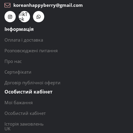
koreanhappyberry@gmail.com
TikT
ok
Інформація
Оплата і доставка
Розповсюджені питання
Про нас
Сертифікати
Договір публічної оферти
Особистий кабінет
Мої бажання
Особистий кабінет
Історія замовлень
UK