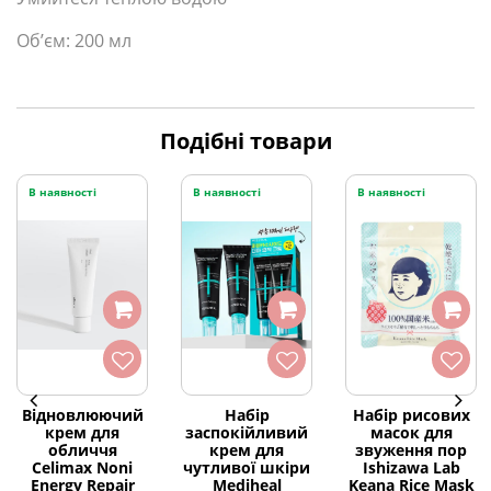
Об’єм: 200 мл
Подібні товари
В наявності
В наявності
В наявності
Відновлюючий
Набір
Набір рисових
крем для
заспокійливий
масок для
обличчя
крем для
звуження пор
Celimax Noni
чутливої шкіри
Ishizawa Lab
Energy Repair
Mediheal
Keana Rice Mask