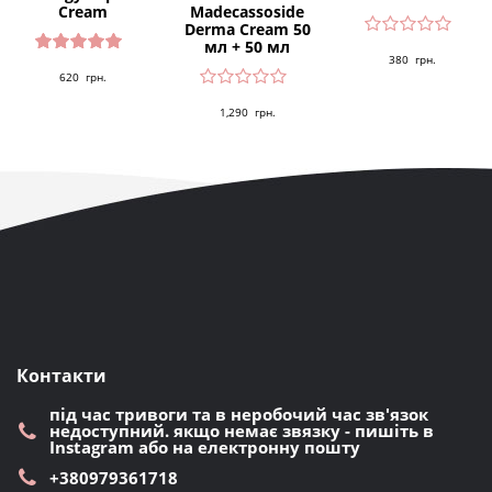
Cream
Madecassoside
Derma Cream 50
мл + 50 мл
380
грн.
Оцінено
620
грн.
в
5.00
з 5
1,290
грн.
Контакти
під час тривоги та в неробочий час зв'язок
недоступний. якщо немає звязку - пишіть в
Instagram або на електронну пошту
+380979361718