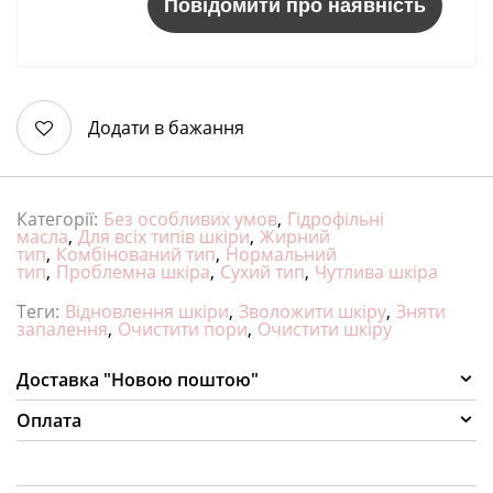
Повідомити про наявність
Додати в бажання
Категорії:
Без особливих умов
,
Гідрофільні
масла
,
Для всіх типів шкіри
,
Жирний
тип
,
Комбінований тип
,
Нормальний
тип
,
Проблемна шкіра
,
Сухий тип
,
Чутлива шкіра
Теги:
Відновлення шкіри
,
Зволожити шкіру
,
Зняти
запалення
,
Очистити пори
,
Очистити шкіру
Доставка "Новою поштою"
Оплата