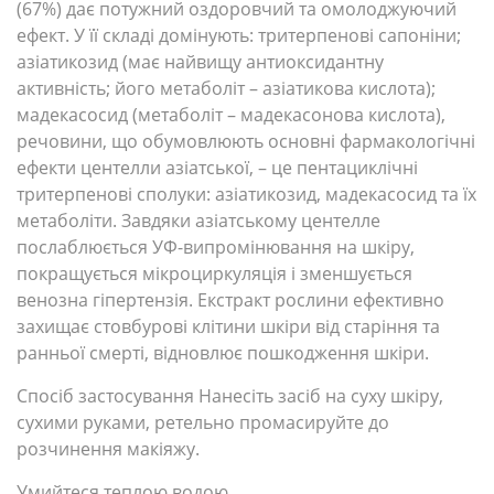
(67%) дає потужний оздоровчий та омолоджуючий
ефект. У її складі домінують: тритерпенові сапоніни;
азіатикозид (має найвищу антиоксидантну
активність; його метаболіт – азіатикова кислота);
мадекасосид (метаболіт – мадекасонова кислота),
речовини, що обумовлюють основні фармакологічні
ефекти центелли азіатської, – це пентациклічні
тритерпенові сполуки: азіатикозид, мадекасосид та їх
метаболіти. Завдяки азіатському центелле
послаблюється УФ-випромінювання на шкіру,
покращується мікроциркуляція і зменшується
венозна гіпертензія. Екстракт рослини ефективно
захищає стовбурові клітини шкіри від старіння та
ранньої смерті, відновлює пошкодження шкіри.
Спосіб застосування Нанесіть засіб на суху шкіру,
сухими руками, ретельно промасируйте до
розчинення макіяжу.
Умийтеся теплою водою