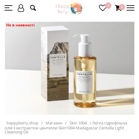
0
0
Не в наявності
happyberry.shop
/
Магазин
/
Skin 1004
/
Легка гідрофільна
олія з екстрактом центелли Skin1004 Madagascar Centella Light
Cleansing Oil