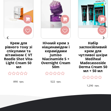
Крем для
Нічний крем з
Набір
рівного тону зі
ніацинамідом і
заспокійливий
спікулами та
керамідами
крем для
вітаміном С VT
Jumiso
чутливої шкіри
Reedle Shot Vita-
Niacinamide 5 +
Mediheal
Light Cream 50
Overnight Cream
Madecassoside
мл
50m
Derma Cream 50
мл + 50 мл
890
грн.
522
грн.
1,290
грн.