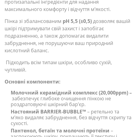
протизапальні інгредієнти для надання
максимального комфорту і відчуття м’якості.
Пінка зі збалансованим
рН 5,5 (±0,5)
дозволяє вашій
шкірі підтримувати свій захист і запобігає
подразненню, а також допомагає видалити
забруднення, не порушуючи ваш природний
кислотний баланс.
Підходить всім типам шкіри, особливо сухій,
чутливій.
Основні компоненти:
Молочний керамідний комплекс (20,000ppm) –
забезпечує глибоке очищення пінкою не
роздратовуючі шкірний бар’єр.
Настояний BARRIER-BUBBLE™
– ретельно та
м’яко видаляє забруднення, без відчуття скрипу та
сухості.
Пантенол, бетаїн та молочні протеїни
–
заспокоюють шкіру, покращують її текстуру і