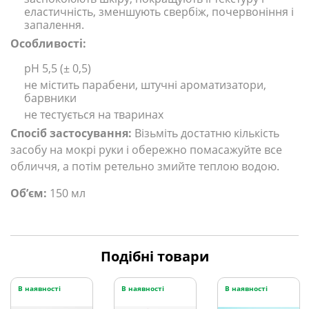
еластичність, зменшують свербіж, почервоніння і
запалення.
Особливості:
рН 5,5 (± 0,5)
не містить парабени, штучні ароматизатори,
барвники
не тестується на тваринах
Спосіб застосування:
Візьміть достатню кількість
засобу на мокрі руки і обережно помасажуйте все
обличчя, а потім ретельно змийте теплою водою.
Обʼєм:
150 мл
Подібні товари
В наявності
В наявності
В наявності