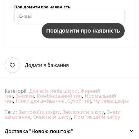
Повідомити про наявність
Повідомити про наявність
Додати в бажання
Категорії:
Для всіх типів шкіри
,
Жирний
тип
,
Знижки
,
Комбінований тип
,
Нормальний
тип
,
Пінки для вмивання
,
Сухий тип
,
Чутлива шкіра
Теги:
Заспокоїти шкіру
,
Зволожити шкіру
,
Зняти
запалення
,
Очистити шкіру
,
Пом`якшити шкіру
Доставка "Новою поштою"