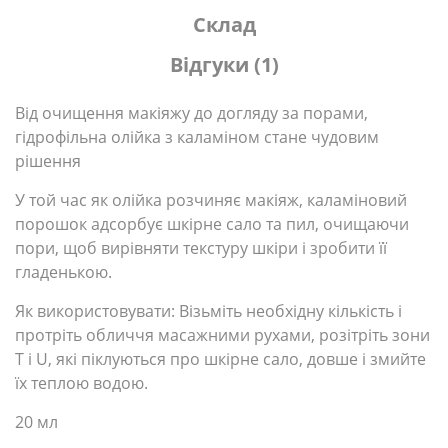
Склад
Відгуки (1)
Від очищення макіяжу до догляду за порами,
гідрофільна олійка з каламіном стане чудовим
рішення
У той час як олійка розчиняє макіяж, каламіновий
порошок адсорбує шкірне сало та пил, очищаючи
пори, щоб вирівняти текстуру шкіри і зробити її
гладенькою.
Як використовувати:
Візьміть необхідну кількість і
протріть обличчя масажними рухами, розітріть зони
T і U, які піклуються про шкірне сало, довше і змийте
їх теплою водою.
20 мл