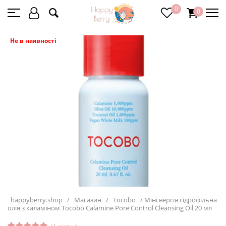
0
0
Не в наявності
happyberry.shop
/
Магазин
/
Tocobo
/
Міні версія гідрофільна
олія з каламіном Tocobo Calamine Pore Control Cleansing Oil 20 мл