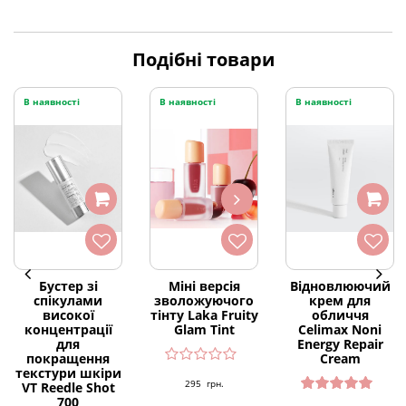
Подібні товари
В наявності
В наявності
В наявності
Бустер зі
Міні версія
Відновлюючий
спікулами
зволожуючого
крем для
високої
тінту Laka Fruity
обличчя
концентрації
Glam Tint
Celimax Noni
для
Energy Repair
покращення
Cream
текстури шкіри
295
грн.
VT Reedle Shot
700
Оцінено