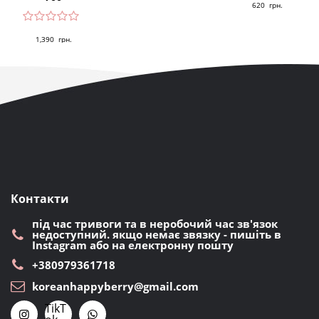
620
грн.
в
5.00
з 5
1,390
грн.
Контакти
під час тривоги та в неробочий час зв'язок
недоступний. якщо немає звязку - пишіть в
Instagram або на електронну пошту
+380979361718
koreanhappyberry@gmail.com
TikT