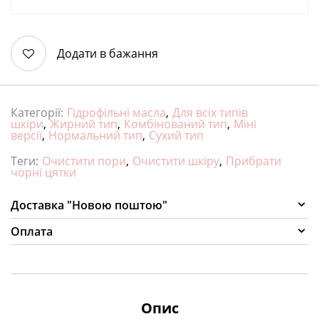
Додати в бажання
Категорії:
Гідрофільні масла
,
Для всіх типів
шкіри
,
Жирний тип
,
Комбінований тип
,
Міні
версії
,
Нормальний тип
,
Сухий тип
Теги:
Очистити пори
,
Очистити шкіру
,
Прибрати
чорні цятки
Доставка "Новою поштою"
Оплата
Опис