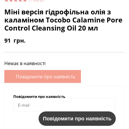
(
1
відгук)
Рейтинг
1
Міні версія гідрофільна олія з
5.00
з 5
на основі
каламіном Tocobo Calamine Pore
опитуван
ня
Control Cleansing Oil 20 мл
покупця
91
грн.
Немає в наявності
Повідомити про наявність
Повідомити про наявність
Повідомити про наявність